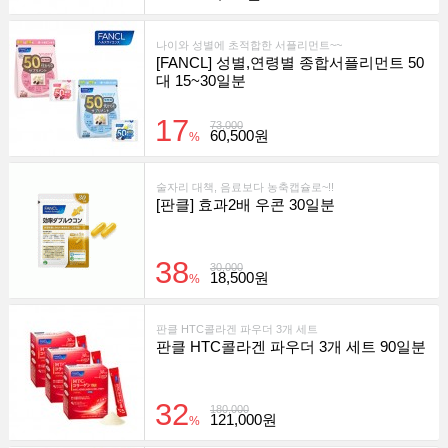
나이와 성별에 초적합한 서플리먼트~~
[FANCL] 성별,연령별 종합서플리먼트 50
대 15~30일분
17
73,000
60,500원
%
술자리 대책, 음료보다 농축캡슐로~!!
[판클] 효과2배 우콘 30일분
38
30,000
18,500원
%
판클 HTC콜라겐 파우더 3개 세트
판클 HTC콜라겐 파우더 3개 세트 90일분
32
180,000
121,000원
%