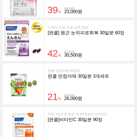
39
38,000
23,000원
%
수중의 초점 조절 능력 향상
[판클] 원근 눈의피로회복 30일분 60정
42
53,000
30,500원
%
판클 만점야채 90일분
판클 만점야채 30일분 3개세트
21
33,000
26,000원
%
하루 3정으로 레몬 약 53개분의 비타민C
[판클]비타민C 30일분 90정