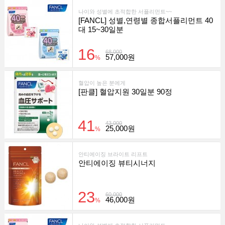
나이와 성별에 초적합한 서플리먼트~~
[FANCL] 성별,연령별 종합서플리먼트 40
대 15~30일분
16
68,000
57,000원
%
혈압이 높은 분에게
[판클] 혈압지원 30일분 90정
41
43,000
25,000원
%
안티에이징 브라이트 리프트
안티에이징 뷰티시너지
23
60,000
46,000원
%