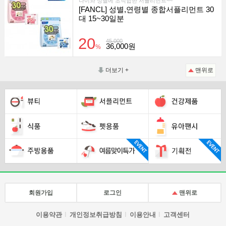
나이와 성별에 초적합한 서플리먼트~~
[FANCL] 성별,연령별 종합서플리먼트 30
대 15~30일분
20
45,000
36,000원
%
더보기 +
맨위로
회원가입
로그인
맨위로
이용약관
개인정보취급방침
이용안내
고객센터