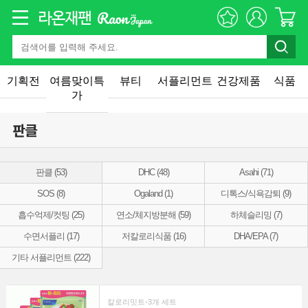
기획전
여름맞이특
뷰티
서플리먼트
건강제품
식품
가
판클
판클 (53)
DHC (48)
Asahi (71)
SOS (8)
Ogaland (1)
디톡스/식욕감퇴 (9)
흡수억제/컷팅 (25)
연소/체지방분해 (59)
하체슬리밍 (7)
수면서플리 (17)
저칼로리식품 (16)
DHA/EPA (7)
기타 서플리먼트 (222)
칼로리밋트-3개 세트