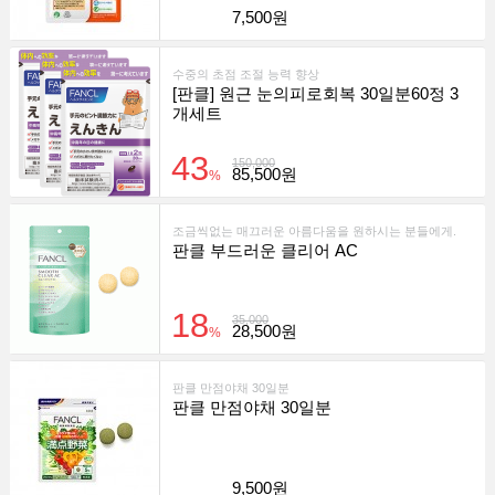
7,500원
수중의 초점 조절 능력 향상
[판클] 원근 눈의피로회복 30일분60정 3
개세트
43
150,000
85,500원
%
조금씩없는 매끄러운 아름다움을 원하시는 분들에게.
판클 부드러운 클리어 AC
18
35,000
28,500원
%
판클 만점야채 30일분
판클 만점야채 30일분
9,500원