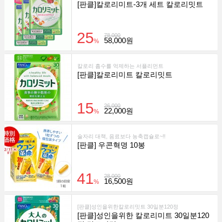
[판클]칼로리미트-3개 세트 칼로리밋트
25
78,000
58,000원
%
칼로리 흡수를 억제하는 서플리먼트
[판클]칼로리미트 칼로리밋트
15
26,000
22,000원
%
술자리 대책, 음료보다 농축캡슐로~!!
[판클] 우콘혁명 10봉
41
28,000
16,500원
%
[판클]성인을위한칼로리밋트 30일분120정
[판클]성인을위한 칼로리미트 30일분120