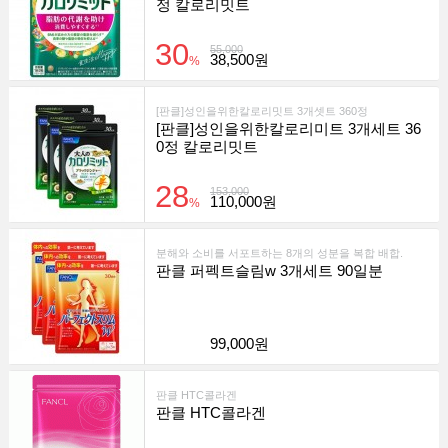
정 칼로리밋트
30
55,000
38,500원
%
[판클]성인을위한칼로리밋트 3개셋트 360정
[판클]성인을위한칼로리미트 3개세트 36
0정 칼로리밋트
28
153,000
110,000원
%
분해와 소비를 서포트하는 8개의 성분을 복합 배합.
판클 퍼펙트슬림w 3개세트 90일분
99,000원
판클 HTC콜라겐
판클 HTC콜라겐