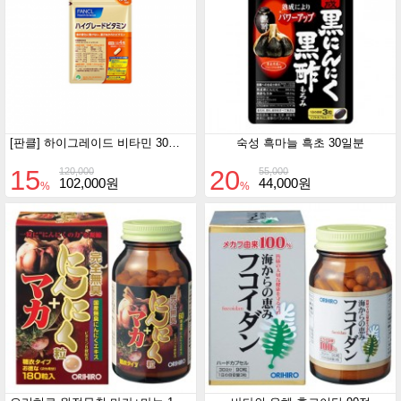
[판클] 하이그레이드 비타민 30일분 3개 세트
숙성 흑마늘 흑초 30일분
15
20
120,000
55,000
102,000원
44,000원
%
%