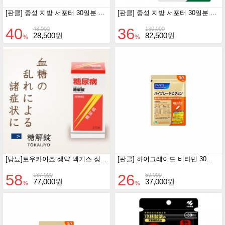
[판클] 중성 지방 서포터 30일분 120정
[판클] 중성 지방 서포터 30일분 120정 3개세트
40
36
48,000
130,000
28,500원
82,500원
%
%
[당뇨]토우카이죠 생약 엑기스 정제 170정
[판클] 하이그레이드 비타민 30일분 1일4정
58
26
187,000
50,000
77,000원
37,000원
%
%