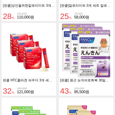
[판클]성인을위한칼로리미트 3개세트 360정 칼로리밋트
[판클]칼로리미트-3개 세트 칼로리밋트
28
25
153,000
78,000
110,000원
58,000원
%
%
판클 HTC콜라겐 파우더 3개 세트 90일분
[판클] 원근 눈의피로회복 30일분60정 3개세트
32
43
180,000
150,000
121,000원
85,500원
%
%