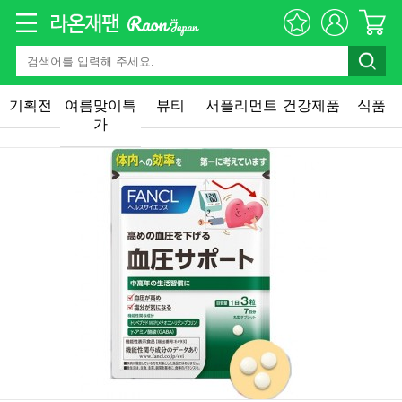
기획전
여름맞이특
뷰티
서플리먼트
건강제품
식품
가