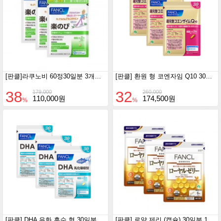
[판클]라쿠노비 60정30일분 3개세트
[판클] 환원 형 코엔자임 Q10 30일분 90정 3개세트
38
32
179,000
260,000
110,000원
174,500원
%
%
[판클] DHA 유화 흡수 형 30일분 150정 3개세트
[판클] 로얄 제리 (캡슐) 30일분 180정 3개세트