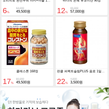
오리히로 완전무취 마카+마늘 180정
바다의 은혜 후코이단 90정
6
12
53,000
65,000
49,500원
57,000원
%
%
콜레스톤 168정
판클 퍼펙트슬림PLUS 음료 1일분 50ml
17
22
60,000
4,500
49,500원
3,500원
%
%