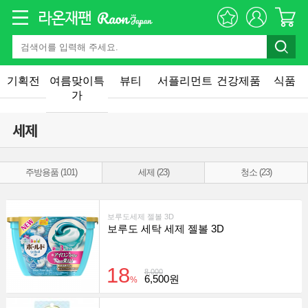
기획전
여름맞이특
뷰티
서플리먼트
건강제품
식품
가
세제
주방용품 (101)
세제 (23)
청소 (23)
보루도세제 젤볼 3D
보루도 세탁 세제 젤볼 3D
18
8,000
6,500원
%