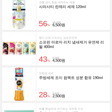
경혈 생리 등을 세탁하는 제품
사라사티 란제리 세제 120ml
56
15,000
6,500원
%
향이 오래 지속되는 섬유유연제
소프란 아로마 리치 냄새제거 유연제 리
필 400ml
43
8,000
4,500원
%
친환경 세제
주방세제 조이 컴팩트 성분 함유 190ml
28
3,500
2,500원
%
때를 확실하게 제거하는 세탁용 비누