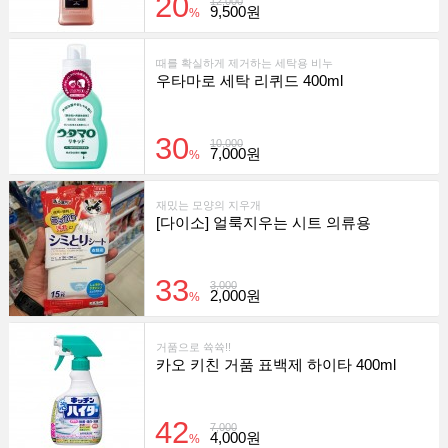
20
12,000
9,500원
%
때를 확실하게 제거하는 세탁용 비누
우타마로 세탁 리퀴드 400ml
30
10,000
7,000원
%
재밌는 모양의 지우개
[다이소] 얼룩지우는 시트 의류용
33
3,000
2,000원
%
거품으로 쓕쓕!!
카오 키친 거품 표백제 하이타 400ml
42
7,000
4,000원
%