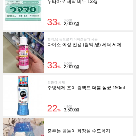
우타마로 세탁 비누 133g
33
3,000
2,000원
%
혈액,냉 등으로 더러워졌을때 사용
다이소 여성 전용 (혈액,냉) 세탁 세제
33
3,000
2,000원
%
친환경 세제
주방세제 조이 컴팩트 더블 살균 190ml
22
4,500
3,500원
%
춤추는 곰돌이 화장실 수도꼭지