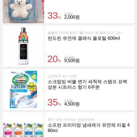
33
3,000
2,000원
%
황홀한 우아한 분위기를 이미지 한 품위 있고 고전적인 향기가 지속되는 유연제입니다.
란도린 유연제 클래식 플로랄 600ml
20
12,000
9,500원
%
간단하게 변기 세척
스크럽빙 버블 변기 세척제 스탬프 표백
성분 시트러스 향기 6주분
35
7,000
4,500원
%
향이 오래 지속되는 섬유유연제
소프란 프리미엄 냄새제거 유연제 리필 4
80ml