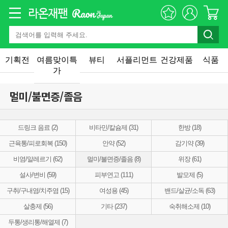
기획전
여름맞이특
뷰티
서플리먼트
건강제품
식품
가
멀미/불면증/졸음
드링크 음료 (2)
비타민/칼슘제 (31)
한방 (18)
근육통/피로회복 (150)
안약 (52)
감기약 (39)
비염/알레르기 (62)
멀미/불면증/졸음 (8)
위장 (61)
설사/변비 (59)
피부연고 (111)
발모제 (5)
구취/구내염/치주염 (15)
여성용 (45)
밴드/살균/소독 (63)
살충제 (56)
기타 (237)
숙취해소제 (10)
두통/생리통/해열제 (7)