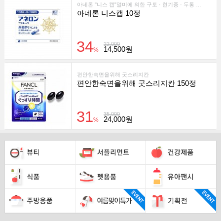
아네론 "니스 캡"멀미에 의한 구토 · 현기증 · 두통 등의 증상을 예방 · 완화에 뛰어난 효과를 나타내는 캡슐입니다.
아네론 니스캡 10정
34
22,000
14,500원
%
편안한숙면을위해 굿스리지칸
편안한숙면을위해 굿스리지칸 150정
31
35,000
24,000원
%