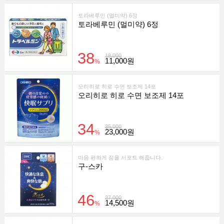
토라베루민 (멀미약) 6정
토라베루민 (멀미약) 6정
38
18,000
11,000원
%
오리히로 히로 수면 보조제 14포
오리히로 히로 수면 보조제 14포
34
35,000
23,000원
%
마음 편하게 잠을 서포트 해줍니다.
구-스카
46
27,000
14,500원
%