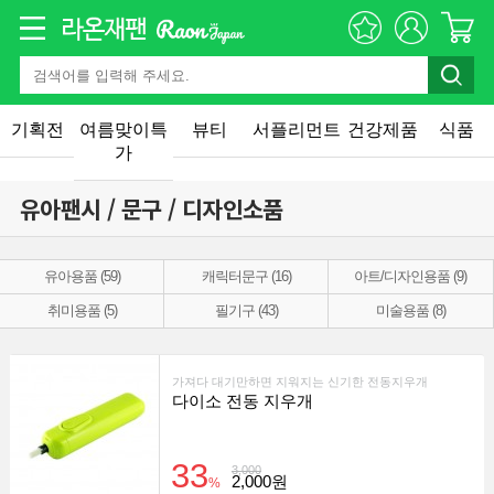
기획전
여름맞이특
뷰티
서플리먼트
건강제품
식품
가
유아팬시 / 문구 / 디자인소품
유아용품 (59)
캐릭터문구 (16)
아트/디자인용품 (9)
취미용품 (5)
필기구 (43)
미술용품 (8)
가져다 대기만하면 지워지는 신기한 전동지우개
다이소 전동 지우개
33
3,000
2,000원
%