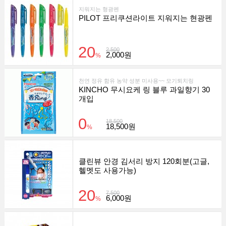
지워지는 형광펜
PILOT 프리쿠션라이트 지워지는 현광펜
20
2,500
2,000원
%
천연 정유 함유 농약 성분 미사용~~ 모기퇴치링
KINCHO 무시요케 링 블루 과일향기 30
개입
0
18,500
18,500원
%
클린뷰 안경 김서리 방지 120회분(고글,
헬멧도 사용가능)
20
7,500
6,000원
%