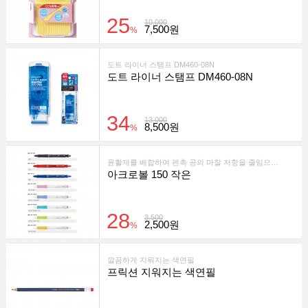
25
10,000
7,500원
%
도트 라이너 스탬프 DM460-08N
도트 라이너 스탬프 DM460-08N
34
13,000
8,500원
%
윤활제를 배합하여 펜촉 공의 마찰 저항을 줄임으로써 회전이 원활 하고 매끄럽게 진한 필적을 실현했습니다
아크로볼 150 작은
28
3,500
2,500원
%
깔끔하게 지워지는 색연필
프릭션 지워지는 색연필