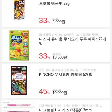
초코볼 땅콩맛 28g
33
3,000
2,000원
%
(벌레물림 방지시트/벌레퇴치) 모기 접근을 차단!!
디즈니 유아용 무시요케 푸우 패치a 72매
입
33
29,500
19,500원
%
천연 정유 함유 농약 성분 미사용~~ 모기퇴치링
KINCHO 무시요케 카오링 5개입
45
18,500
10,000원
%
처음 만년필이 애착이가는 펜된다. 간단하고 쉬운 만년필, 카쿠노.
아크로볼 L 시리즈 (작은)0.7mm