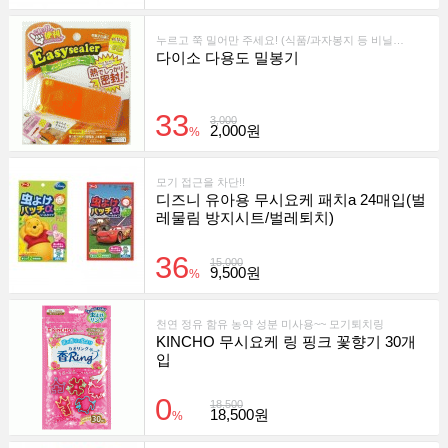
누르고 쭉 밀어만 주세요! (식품/과자봉지 등 비닐류를 간편하게 밀봉)
다이소 다용도 밀봉기
33
3,000
2,000원
%
모기 접근을 차단!!
디즈니 유아용 무시요케 패치a 24매입(벌
레물림 방지시트/벌레퇴치)
36
15,000
9,500원
%
천연 정유 함유 농약 성분 미사용~~ 모기퇴치링
KINCHO 무시요케 링 핑크 꽃향기 30개
입
0
18,500
18,500원
%