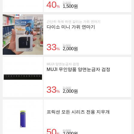
40
2,500
1,500원
%
간단히 쓱쓱 하면 갈리는 가위 연마기
다이소 미니 가위 연마기
33
3,000
2,000원
%
MUJI 양면눈금자 검정
MUJI 무인양품 양면눈금자 검정
33
3,000
2,000원
%
프릭션 모든 시리즈 전용 지우개
50
4,000
2,000원