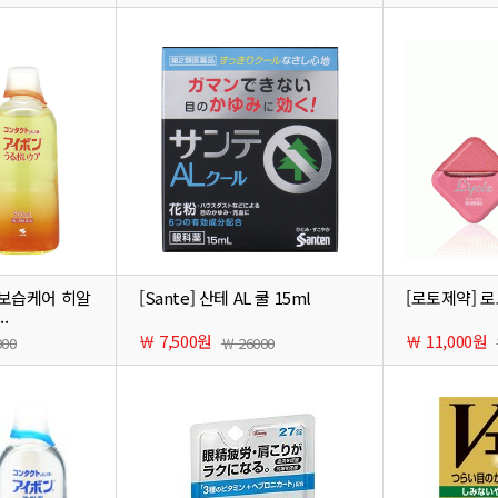
 보습케어 히알
[Sante] 산테 AL 쿨 15ml
[로토제약] 로
.
￦ 7,500원
￦ 11,000원
000
￦ 26000