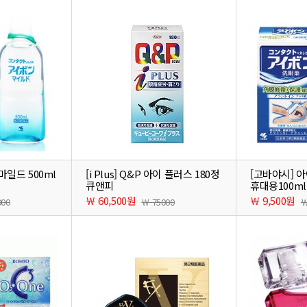
마일드 500ml
[i Plus] Q&P 아이 플러스 180정
[고바야시] 
큐앤피
휴대용100ml
￦ 60,500원
￦ 9,500원
000
￦ 75000
￦