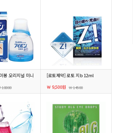
아이봉 오리지널 미니
[로토제약] 로토 지b 12ml
￦ 9,500원
 18000
￦ 14500