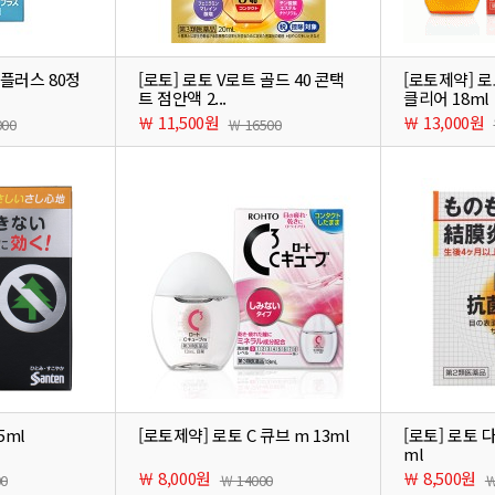
이 플러스 80정
[로토] 로토 V로트 골드 40 콘택
[로토제약] 로
트 점안액 2...
클리어 18ml
￦ 11,500원
￦ 13,000원
000
￦ 16500
5ml
[로토제약] 로토 C 큐브 m 13ml
[로토] 로토 
ml
￦ 8,000원
￦ 8,500원
00
￦ 14000
￦