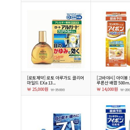
[로토제약] 로토 아루가도 클리어
[고바야시] 아이봉
마일드 EXa 13...
루론산 배합 500m..
￦ 25,000원
￦ 14,000원
￦ 35000
￦ 28