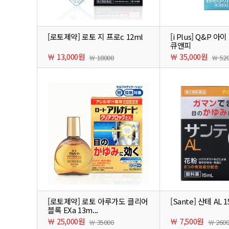
[로토제약] 로토 지 프로c 12ml
[i Plus] Q&P 아
큐앤피
￦ 13,000원
￦ 35,000원
￦ 18000
￦ 52
[로토제약] 로토 아루가도 클리어
[Sante] 산테 AL 1
블록 EXa 13m...
￦ 25,000원
￦ 7,500원
￦ 35000
￦ 260