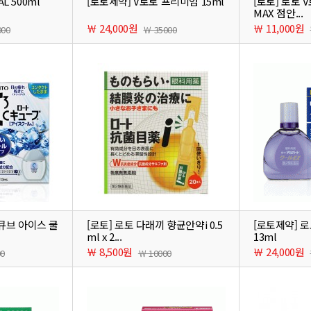
L 500ml
[로토제약] V로토 프리미엄 15ml
[로토] 로토 
MAX 점안...
￦ 24,000원
￦ 11,000원
000
￦ 35000
 큐브 아이스 쿨
[로토] 로토 다래끼 향균안약i 0.5
[로토제약] 로
ml x 2...
13ml
￦ 8,500원
￦ 24,000원
00
￦ 10000