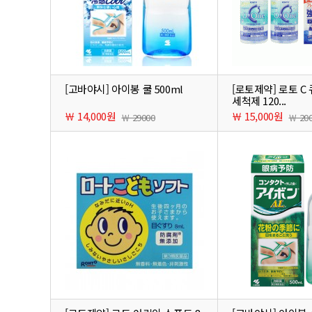
[고바야시] 아이봉 쿨 500ml
[로토제약] 로토 C 
세척제 120...
￦ 14,000원
￦ 15,000원
￦ 29000
￦ 20