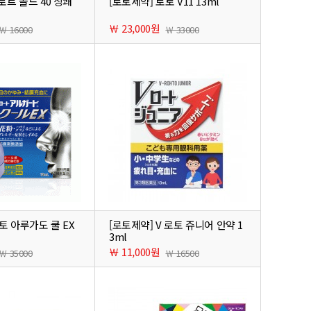
V로트 골드 40 상쾌
[로토제약] 로토 V11 13ml
￦ 23,000원
￦ 16000
￦ 33000
토 아루가도 쿨 EX
[로토제약] V 로토 쥬니어 안약 1
3ml
￦ 11,000원
￦ 35000
￦ 16500