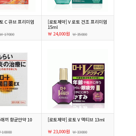
토 C 큐브 프리미엄
[로토제약] V 로토 건조 프리미엄
15ml
￦ 24,000원
￦ 17000
￦ 35000
다래끼 향균안약 10
[로토제약] 로토 V 액티브 13ml
￦ 23,000원
 10000
￦ 33000