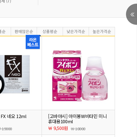
제 (7)
품순
판매많은순
상품평순
낮은가격순
높은가격순
 FX 네오 12ml
[고바야시] 아이봉W비타민 미니
휴대용100ml
￦ 9,500원
 19000
￦ 18000