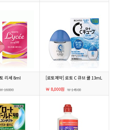
토 리세 8ml
[로토제약] 로토 C 큐브 쿨 13mL
￦ 8,000원
￦ 16000
￦ 14500