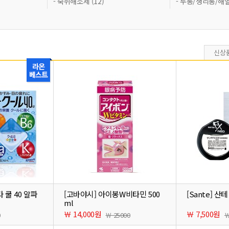
- 숙취해소제 (12)
- 두통/생리통/해열
신상
 쿨 40 알파
[고바야시] 아이봉W비타민 500
[Sante] 산테
ml
￦ 14,000원
￦ 7,500원
0
￦ 25000
￦