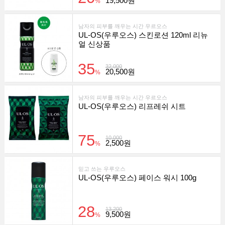
19,500원
%
남자의 피부를 깨우는 시간 우르오스
UL-OS(우루오스) 스킨로션 120ml 리뉴
얼 신상품
35
32,000
20,500원
%
남자의 피부를 깨우는 시간 우르오스
UL-OS(우루오스) 리프레쉬 시트
75
10,000
2,500원
%
믿고 쓰는 우루오스
UL-OS(우루오스) 페이스 워시 100g
28
13,200
9,500원
%