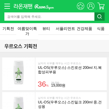
기획전
여름맞이특
뷰티
서플리먼트
건강제품
식품
가
우르오스 기획전
남자의 피부를 깨우는 시간 우르오스
UL-OS(우루오스) 스킨로션 200ml 지.복
합성피부용
36
29,700
19,000원
%
남자의 피부를 깨우는 시간 우르오스
UL-OS(우루오스) 스킨밀크 200ml 중.건
성용