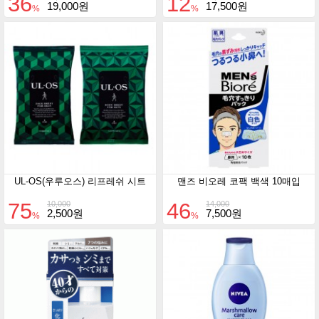
36
12
19,000원
17,500원
%
%
UL-OS(우루오스) 리프레쉬 시트
맨즈 비오레 코팩 백색 10매입
75
46
10,000
14,000
2,500원
7,500원
%
%