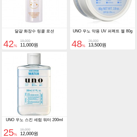
달걀 화장수 링클 로션
UNO 우노 약용 UV 퍼펙트 젤 80g
42
48
19,000
26,000
11,000원
13,500원
%
%
UNO 우노 스킨 세럼 워터 200ml
25
16,000
12,000원
%