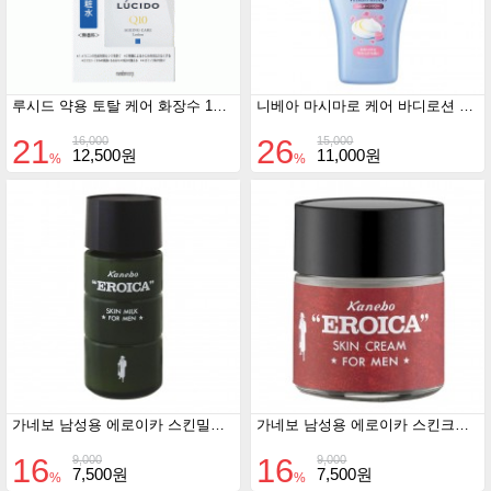
루시드 약용 토탈 케어 화장수 110ml
니베아 마시마로 케어 바디로션 실키 꽃의 향기 200ml
21
26
16,000
15,000
12,500원
11,000원
%
%
가네보 남성용 에로이카 스킨밀크 120ml
가네보 남성용 에로이카 스킨크림 43g
16
16
9,000
9,000
7,500원
7,500원
%
%