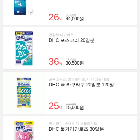
26
60,000
44,000원
%
건강한 다이어트
DHC 포스코리 20일분
36
48,000
30,500원
%
글루코사민, 콘드로이친, CBP 성분 배합
DHC 극 라쿠라쿠 20일분 120정
25
20,000
15,000원
%
먹는향수, 냄새 방지 서플리먼트
DHC 불가리안로즈 30일분