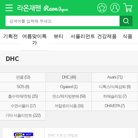
기획전
여름맞이특
뷰티
서플리먼트
건강제품
식품
가
DHC
판클 (53)
DHC (48)
Asahi (71)
SOS (8)
Ogaland (1)
디톡스/식욕감퇴 (9)
흡수억제/컷팅 (25)
연소/체지방분해 (59)
하체슬리밍 (7)
수면서플리 (17)
저칼로리식품 (16)
DHA/EPA (7)
기타 서플리먼트 (222)
DHC 키토산 20일분