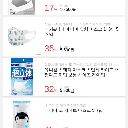
17
20,000
16,500원
%
삼층 구조 꽃가루 바이러스 물보라를 99 % 인하
미키&미니 베이비 입체 마스크 1~3세 5
개입
35
8,500
5,500원
%
얼굴에 밀착되는 3D 구조로 고밀도 필터를 탑재하여 바이러스 및 미세먼지를 효과적으로 차단해줍니다.
유니참 초쾌적 마스크 초입체 라이트 스
탠다드 타입 보통 사이즈 30매입
32
14,000
9,500원
%
네 피아 코 세레 마스크 5 매입
네피아 코 세레브 마스크 5매입