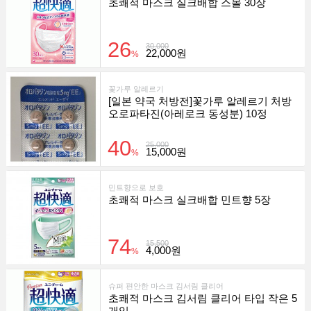
초쾌적 마스크 실크배합 스몰 30장
26
30,000
22,000원
%
꽃가루 알레르기
[일본 약국 처방전]꽃가루 알레르기 처방
오로파타진(아레로크 동성분) 10정
40
25,000
15,000원
%
민트향으로 보호
초쾌적 마스크 실크배합 민트향 5장
74
15,500
4,000원
%
슈퍼 편안한 마스크 김서림 클리어
초쾌적 마스크 김서림 클리어 타입 작은 5
개입