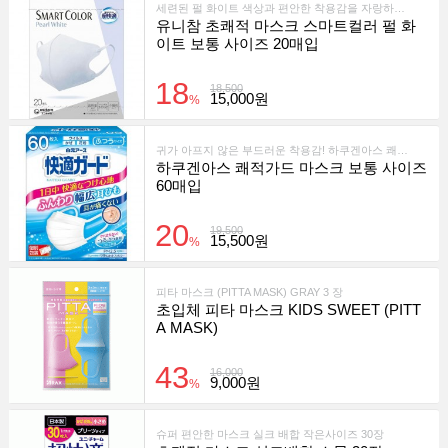
세련된 펄 화이트 색상과 편안한 착용감을 자랑하는 프리미엄 일회용 마스크입니다.
유니참 초쾌적 마스크 스마트컬러 펄 화
이트 보통 사이즈 20매입
18
18,500
15,000원
%
귀가 아프지 않은 부드러운 착용감! 하쿠겐아스 쾌적가드 마스크 60매입은 99% 필터 차단과 편안한 이어밴드로 하루 종일 쾌적하게 사용할 수 있는 일본 인기 마스크입니다.
하쿠겐아스 쾌적가드 마스크 보통 사이즈
60매입
20
19,500
15,500원
%
피타 마스크 (PITTA MASK) GRAY 3 장
초입체 피타 마스크 KIDS SWEET (PITT
A MASK)
43
16,000
9,000원
%
슈퍼 편안한 마스크 실크 배합 작은사이즈 30장