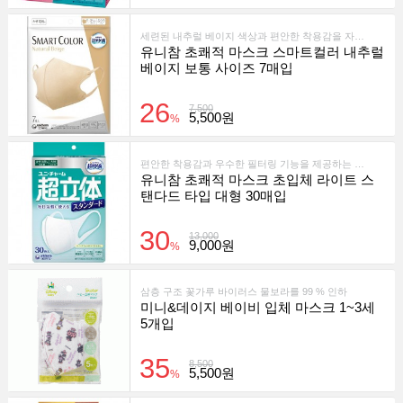
세련된 내추럴 베이지 색상과 편안한 착용감을 자랑하는 프리미엄 일회용 마스크입니다.
유니참 초쾌적 마스크 스마트컬러 내추럴
베이지 보통 사이즈 7매입
26
7,500
5,500원
%
편안한 착용감과 우수한 필터링 기능을 제공하는 프리미엄 일회용 마스크입니다.
유니참 초쾌적 마스크 초입체 라이트 스
탠다드 타입 대형 30매입
30
13,000
9,000원
%
삼층 구조 꽃가루 바이러스 물보라를 99 % 인하
미니&데이지 베이비 입체 마스크 1~3세
5개입
35
8,500
5,500원
%