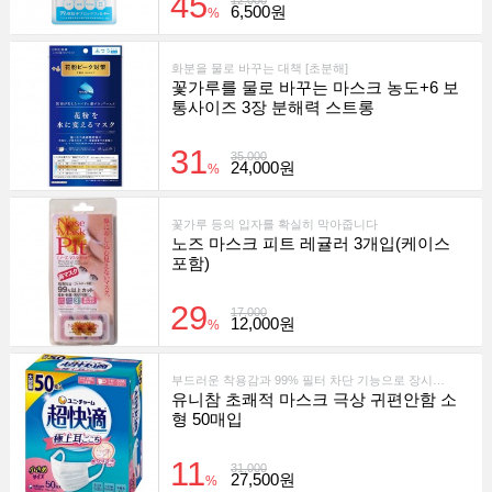
45
12,000
6,500원
%
화분을 물로 바꾸는 대책 [초분해]
꽃가루를 물로 바꾸는 마스크 농도+6 보
통사이즈 3장 분해력 스트롱
31
35,000
24,000원
%
꽃가루 등의 입자를 확실히 막아줍니다
노즈 마스크 피트 레귤러 3개입(케이스
포함)
29
17,000
12,000원
%
부드러운 착용감과 99% 필터 차단 기능으로 장시간 사용에도 편안한 프리미엄 마스크입니다.
유니참 초쾌적 마스크 극상 귀편안함 소
형 50매입
11
31,000
27,500원
%