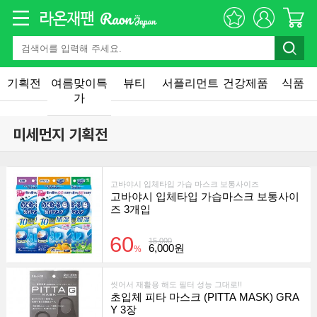
기획전
여름맞이특
뷰티
서플리먼트
건강제품
식품
가
미세먼지 기획전
고바야시 입체타입 가습 마스크 보통사이즈
고바야시 입체타입 가습마스크 보통사이
즈 3개입
60
15,000
6,000원
%
씻어서 재활용 해도 필터 성능 그대로!!
초입체 피타 마스크 (PITTA MASK) GRA
Y 3장