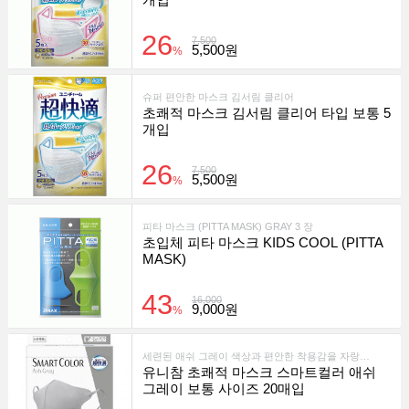
26
7,500
5,500원
%
슈퍼 편안한 마스크 김서림 클리어
초쾌적 마스크 김서림 클리어 타입 보통 5
개입
26
7,500
5,500원
%
피타 마스크 (PITTA MASK) GRAY 3 장
초입체 피타 마스크 KIDS COOL (PITTA
MASK)
43
16,000
9,000원
%
세련된 애쉬 그레이 색상과 편안한 착용감을 자랑하는 프리미엄 일회용 마스크입니다.
유니참 초쾌적 마스크 스마트컬러 애쉬
그레이 보통 사이즈 20매입