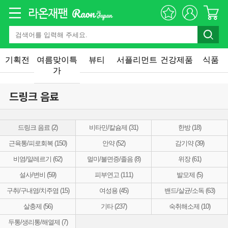
기획전
여름맞이특
뷰티
서플리먼트
건강제품
식품
가
드링크 음료
드링크 음료 (2)
비타민/칼슘제 (31)
한방 (18)
근육통/피로회복 (150)
안약 (52)
감기약 (39)
비염/알레르기 (62)
멀미/불면증/졸음 (8)
위장 (61)
설사/변비 (59)
피부연고 (111)
발모제 (5)
구취/구내염/치주염 (15)
여성용 (45)
밴드/살균/소독 (63)
살충제 (56)
기타 (237)
숙취해소제 (10)
두통/생리통/해열제 (7)