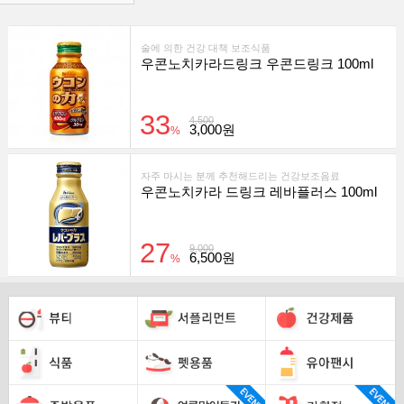
술에 의한 건강 대책 보조식품
우콘노치카라드링크 우콘드링크 100ml
33
4,500
3,000원
%
자주 마시는 분께 추천해드리는 건강보조음료
우콘노치카라 드링크 레바플러스 100ml
27
9,000
6,500원
%