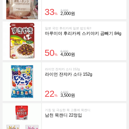
33
3,000
2,000원
%
일본 국민 후리카케 일본 밥도둑!!
마루미야 후리카케 스키야키 곱빼기 84g
50
8,000
4,000원
%
라이언 쟌쟈카 소다 152g
라이언 쟌쟈카 소다 152g
22
4,500
3,500원
%
기침 및 극심한 목 고통에 목캔디
남천 목캔디 22정입