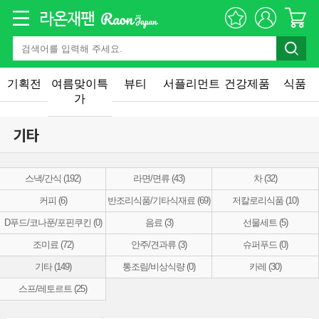
기획전
여름맞이특
뷰티
서플리먼트
건강제품
식품
가
기타
스낵/간식 (192)
라면/면류 (43)
차 (32)
커피 (6)
반조리식품/기타식재료 (69)
저칼로리식품 (10)
D푸드/코나푼/포핀쿠킨 (0)
음료 (3)
선물세트 (5)
조미료 (72)
안주/견과류 (3)
슈퍼푸드 (0)
기타 (149)
통조림/비상식량 (0)
카레 (30)
스프/레토르트 (25)