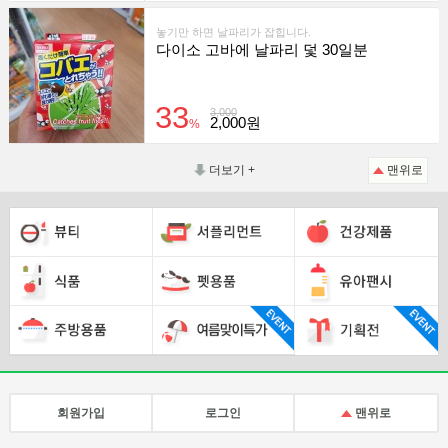
놓기만 하면 날파리가 잡힙니다.
다이소 고바에 날파리 덫 30일분
33
3,000
2,000원
%
더보기 +
맨위로
회원가입
로그인
맨위로