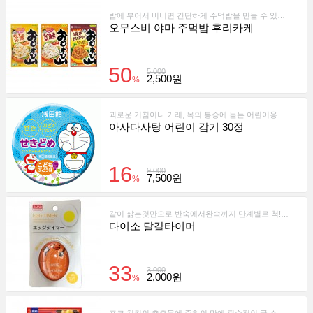
밥에 부어서 비비면 간단하게 주먹밥을 만들 수 있는 후리카케
오무스비 야마 주먹밥 후리카케
50
5,000
2,500원
%
괴로운 기침이나 가래, 목의 통증에 듣는 어린이용 거담제
아사다사탕 어린이 감기 30정
16
9,000
7,500원
%
같이 삶는것만으로 반숙에서완숙까지 단계별로 척!척!
다이소 달걀타이머
33
3,000
2,000원
%