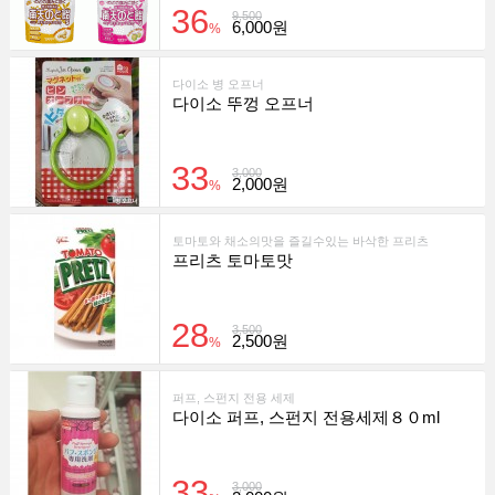
36
9,500
6,000원
%
다이소 병 오프너
다이소 뚜껑 오프너
33
3,000
2,000원
%
토마토와 채소의맛을 즐길수있는 바삭한 프리츠
프리츠 토마토맛
28
3,500
2,500원
%
퍼프, 스펀지 전용 세제
다이소 퍼프, 스펀지 전용세제８０ml
33
3,000