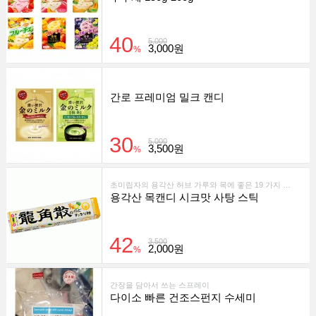
40
5,000
3,000원
%
간로 프레미엄 밀크 캔디
30
5,000
3,500원
%
초미립자의 용각산 허브 가루와 목에 좋은 19 가지 허브 추출물을 배합 한 용각산 목 깔끔한 사탕입니다.
용각산 목캔디 시크맛 사탕 스틱
42
3,500
2,000원
%
간장을 담아서 쓰는 스프레이
다이소 빠른 건조스펀지 수세미