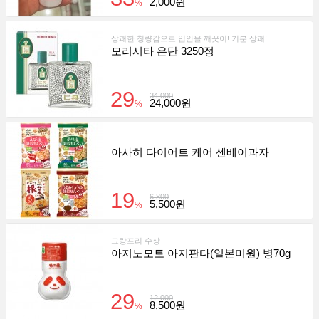
2,000원
%
상쾌한 청량감으로 입안을 깨끗이! 기분 상쾌!
모리시타 은단 3250정
29
34,000
24,000원
%
아사히 다이어트 케어 센베이과자
19
6,800
5,500원
%
그랑프리 수상
아지노모토 아지판다(일본미원) 병70g
29
12,000
8,500원
%