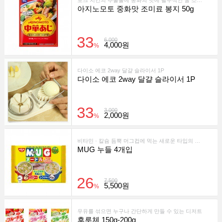
포크 치킨의 추출물에 중화의 맛에 필수적인 굴 소스의 깊이를 들려준 만능 중화의 원료입니다.볶음밥도 야채 볶음도, 스프도 이것만으로 맛이 정해집니다.
아지노모토 중화맛 조미료 봉지 50g
33
6,000
4,000원
%
다이소 에코 2way 달걀 슬라이서 1P
다이소 에코 2way 달걀 슬라이서 1P
33
3,000
2,000원
%
비타민 · 칼슘 듬뿍 머그컵에 먹는 새로운 타입의 라면
MUG 누들 4개입
26
7,500
5,500원
%
우유를 섞으면 누구나 간단하게 만들 수 있는 디저트
후루체 150g-200g