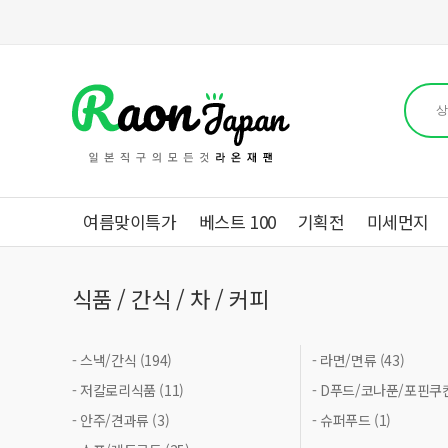
여름맞이특가
베스트 100
기획전
미세먼지
식품 / 간식 / 차 / 커피
- 스낵/간식 (194)
- 라면/면류 (43)
- 저칼로리식품 (11)
- D푸드/코나푼/포핀쿠킨 
- 안주/견과류 (3)
- 슈퍼푸드 (1)