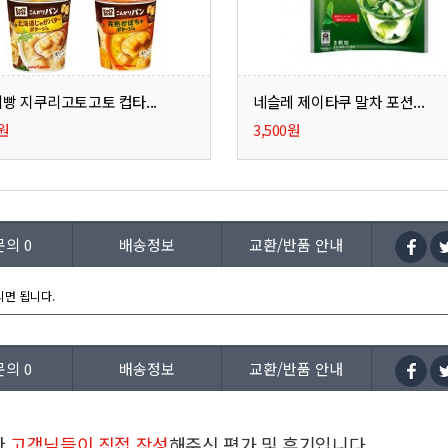
빵 지쿠리고토고토 컵타...
네슬레 제이타쿠 말차 포션...
0원
3,500원
문의
0
배송정보
교환/반품 안내
시면 됩니다.
문의
0
배송정보
교환/반품 안내
한
고객님들이 직접 작성
해주신 평가 및 후기입니다.