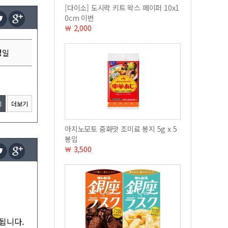
[다이소] 도시락 키트 왁스 페이퍼 10x1
0cm 이번
￦ 2,000
성일
기
더보기
아지노모토 중화맛 조미료 봉지 5g x 5
봉입
￦ 3,500
됩니다.