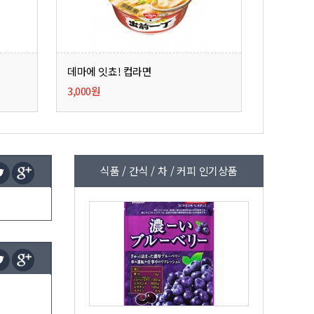
데마에 잇쵸! 컵라면
3,000원
식품 / 간식 / 차 / 커피 인기상품