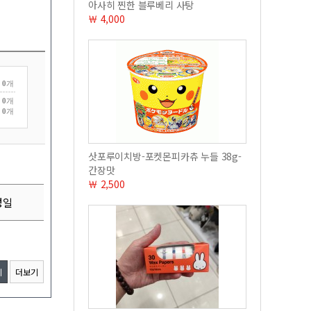
아사히 찐한 블루베리 사탕
￦ 4,000
0
개
0
개
0
개
삿포루이치방-포켓몬피카츄 누들 38g-
간장맛
￦ 2,500
성일
기
더보기