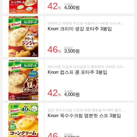
42
7,000
4,000원
%
따뜻하고 개운한 맛으로 아침이나 가벼운 식사 대용으로 제격인 컵 스프입니다.
Knorr 크리미 생강 포타주 3봉입
46
6,500
3,500원
%
부드러운 식감과 식이섬유가 풍부하여 가벼운 식사나 간식으로 적합한 제품입니다.
Knorr 컵스프 콩 포타주 3봉입
42
7,000
4,000원
%
일반 옥수수크림 스프에 비해 염분을 약 40% 줄인 제품으로, 슈퍼스위트 옥수수를 풍부히 사용해 맛을 살린 저염 스프입니다.
Knorr 옥수수크림 염분컷 스프 3봉입
46
6,500