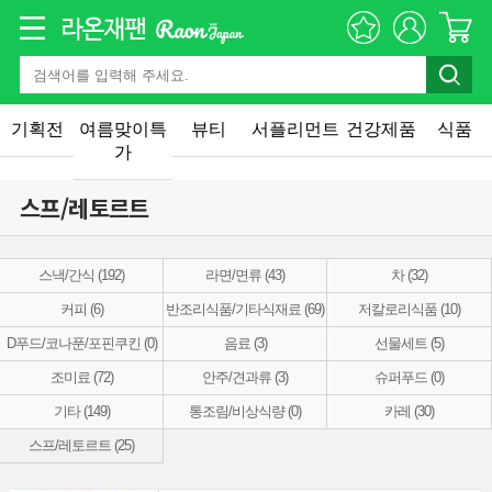
기획전
여름맞이특
뷰티
서플리먼트
건강제품
식품
가
스프/레토르트
스낵/간식 (192)
라면/면류 (43)
차 (32)
커피 (6)
반조리식품/기타식재료 (69)
저칼로리식품 (10)
D푸드/코나푼/포핀쿠킨 (0)
음료 (3)
선물세트 (5)
조미료 (72)
안주/견과류 (3)
슈퍼푸드 (0)
기타 (149)
통조림/비상식량 (0)
카레 (30)
스프/레토르트 (25)