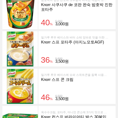
밤호박의 깊은 단맛과 크루통의 바삭한 식감이 조화된 컵형 농후 스프
Knorr 사쿠사쿠 de 코판 완숙 밤호박 진한
포타주
40
5,000
3,000원
%
밀가루 루우 베이스와 버터 소테 양파로 맛을 더한 농후한 포타주 스프입니다. 간편하게 따뜻하게 즐기는 스프 한 컵.
Knorr 스프 포타주 (아지노모토AGF)
36
5,500
3,500원
%
밀가루 루우 베이스에 슈퍼 스위트콘을 듬뿍 사용한 부드럽고 진한 옥수수 크림 스프. 간편하게 풍부한 맛을 즐기세요.
Knorr 스프 콘 크림
46
6,500
3,500원
%
옥수수크림, 포타주, 어니언 콘소메 3가지 맛으로 구성된 간편하고 맛있는 인스턴트 스프 세트입니다.
Knorr 컵스프 버라이어티 박스 30봉입