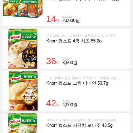
14
27,000
23,000원
%
모짜렐라, 체다, 파르메산, 블루치즈의 깊고 진한 풍미를 한 번에 즐길 수 있는 부드러운 포타주 스프입니다.
Knorr 컵스프 4종 치즈 55.2g
36
5,500
3,500원
%
구운 양파의 깊은 풍미와 우유의 부드러움을 결합한 크리미한 양파 포타주 스프입니다. 간편하게 즐길 수 있는 컵형 인스턴트 스프입니다.
Knorr 컵스프 크림 어니언 53.7g
42
7,000
4,000원
%
100% 지정 농가의 시금치와 세 가지 치즈를 블렌딩하여 깊고 부드러운 풍미를 살린 인스턴트 포타주입니다.
Knorr 컵스프 시금치 포타주 43.5g