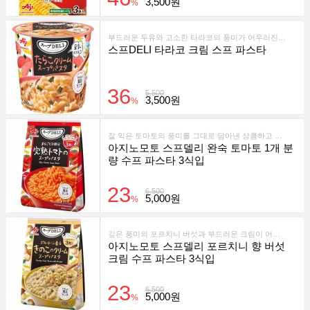
3,500원
%
부드러운 두유와 고소한 타라코의 풍미가 어우러진 즉석 컵 스프 파스타입니다. 간편하게 뜨거운 물만 부어 먹을 수 있어 바쁜 아침이나 간식으로 적합합니다.
스프DELI 타라코 크림 스프 파스타
36
5,500
3,500원
%
잘 익은 토마토의 풍미를 그대로 담아낸 상큼하고 부드러운 즉석 컵파스타입니다.
아지노모토 스프델리 완숙 토마토 1개 분
량 수프 파스타 3식입
23
6,500
5,000원
%
깊은 풍미의 포르치니 버섯과 부드러운 크림이 어우러진 간편한 즉석 수프 파스타입니다.
아지노모토 스프델리 포르치니 향 버섯
크림 수프 파스타 3식입
23
6,500
5,000원
%