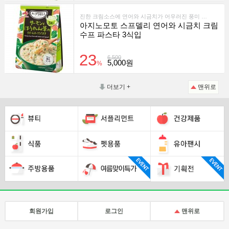
진한 크림소스에 연어와 시금치가 어우러진 풍미 깊은 즉석 파스타입니다.
아지노모토 스프델리 연어와 시금치 크림
수프 파스타 3식입
23
6,500
5,000원
%
더보기 +
맨위로
회원가입
로그인
맨위로