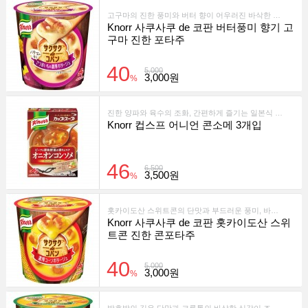
고구마의 진한 풍미와 버터 향이 어우러진 바삭한 크루통 스프. 간편하게 즐기는 일본 인기 컵스프!
Knorr 사쿠사쿠 de 코판 버터풍미 향기 고
구마 진한 포타주
40
5,000
3,000원
%
진한 양파와 육수의 조화, 간편하게 즐기는 일본식 컵스프
Knorr 컵스프 어니언 콘소메 3개입
46
6,500
3,500원
%
홋카이도산 스위트콘의 단맛과 부드러운 풍미, 바삭한 크루통 식감을 더한 컵형 농후 스프
Knorr 사쿠사쿠 de 코판 홋카이도산 스위
트콘 진한 콘포타주
40
5,000
3,000원
%