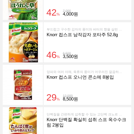
42
7,000
4,000원
%
부드럽고 구수한 감자의 풍미와 버터의 향을 살린 고소한 포타주 스프입니다. 간단히 뜨거운 물만 부어 즐길 수 있는 컵형 스프입니다.
Knorr 컵스프 남작감자 포타주 52.8g
46
6,500
3,500원
%
양파와 여러 야채, 육류의 풍미가 어우러진 깔끔하고 깊은 맛의 콘소메 스프입니다. 뜨거운 물만 부으면 간편하게 즐길 수 있습니다.
Knorr 컵스프 오니언 콘소메 8봉입
29
12,000
8,500원
%
단백질을 간편하게 섭취할 수 있는 고단백 크노르 옥수수크림 스프. 부드럽고 고소한 옥수수 맛과 함께 단백질 8g을 한 컵으로 챙길 수 있습니다.
Knorr 단백질 확실히 섭취 스프 옥수수크
림 2봉입