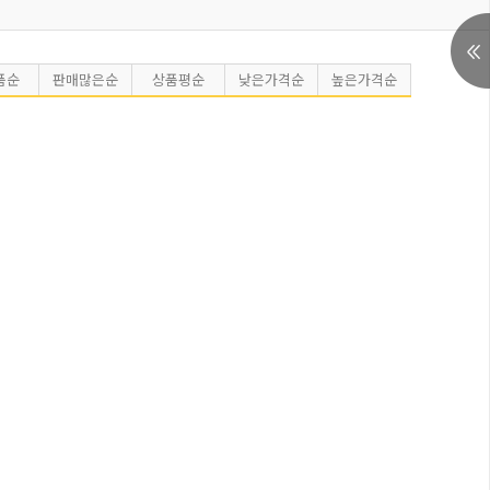
품순
판매많은순
상품평순
낮은가격순
높은가격순