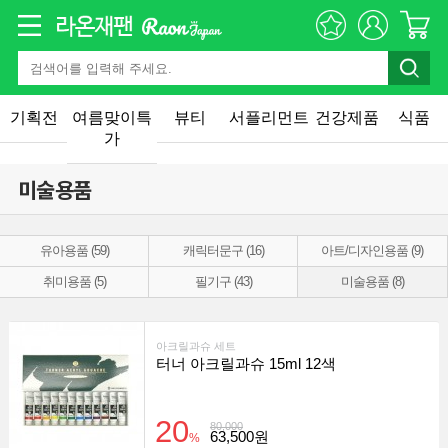
기획전
여름맞이특
뷰티
서플리먼트
건강제품
식품
가
미술용품
유아용품 (59)
캐릭터문구 (16)
아트/디자인용품 (9)
취미용품 (5)
필기구 (43)
미술용품 (8)
아크릴과슈 세트
터너 아크릴과슈 15ml 12색
20
80,000
63,500원
%