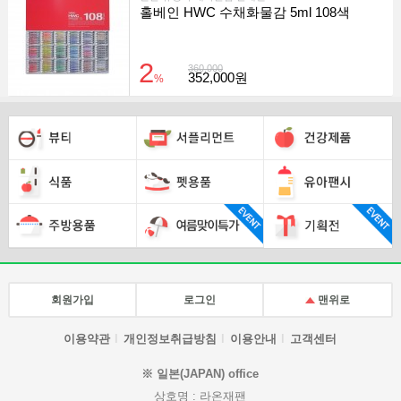
홀베인 HWC 수채화물감 5ml 108색
2
360,000
352,000원
%
회원가입
로그인
맨위로
이용약관
개인정보취급방침
이용안내
고객센터
※ 일본(JAPAN) office
상호명 : 라온재팬