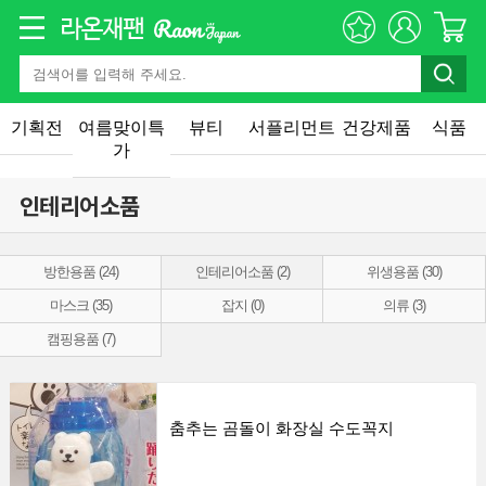
기획전
여름맞이특
뷰티
서플리먼트
건강제품
식품
가
인테리어소품
방한용품 (24)
인테리어소품 (2)
위생용품 (30)
마스크 (35)
잡지 (0)
의류 (3)
캠핑용품 (7)
춤추는 곰돌이 화장실 수도꼭지