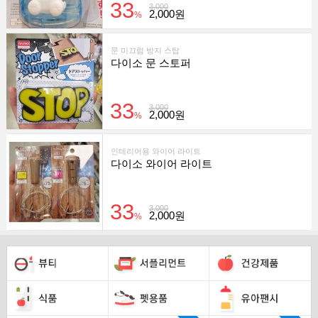
33
3,000
2,000원
%
문 미끄럼 방지 스탑
다이소 문 스토퍼
33
3,000
2,000원
%
인테리어용 와이어 라이트
다이소 와이어 라이트
33
3,000
2,000원
%