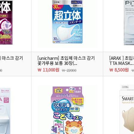
입체 마스크 감기
[unicharm] 초입체 마스크 감기
[ARAX ] 초
꽃가루용 보통 30장(...
TTA MASK...
￦ 13,000원
￦ 8,500원
00
￦ 22000
￦