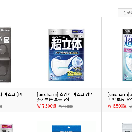
신상
타 마스크 (PI
[unicharm] 초입체 마스크 감기
[unicharm
꽃가루용 보통 7장
배합 보통 7장
￦ 7,500원
￦ 6,500원
00
￦ 16000
￦