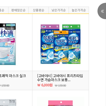
품순
판매많은순
상품평순
낮은가격순
높은가격순
] 초쾌적 마스크 실크
[고바야시] 고바야시 프리츠타입
수면 가습마스크 보통...
￦ 6,000원
 15500
￦ 15500