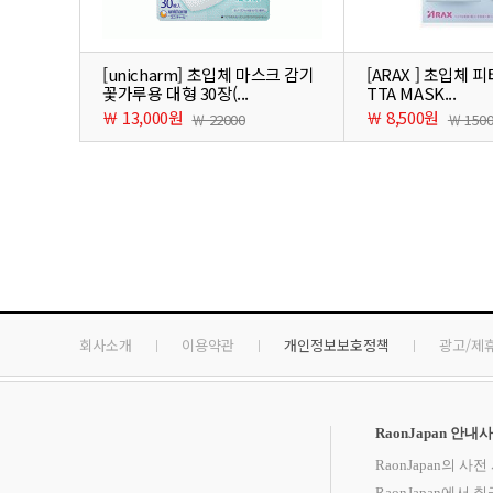
[unicharm] 초입체 마스크 감기
[ARAX ] 초입체 피
꽃가루용 대형 30장(...
TTA MASK...
￦ 13,000원
￦ 8,500원
￦ 22000
￦ 150
회사소개
이용약관
개인정보보호정책
광고/제
RaonJapan 안내
RaonJapan의 
RaonJapan에서