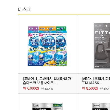
마스크
[고바야시] 고바야시 입체타입 가
[ARAX ] 초입체 피
습마스크 보통사이즈 ...
TTA MASK...
￦ 6,000원
￦ 8,500원
￦ 15000
￦ 160