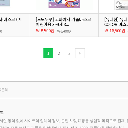
타 마스크 (PI
[노도누루] 고바야시 가습마스크
[유니참] 유니
어린이용 3~9세 3...
COLOR 마스..
￦ 8,500원
￦ 16,500원
00
￦ 14000
1
2
3
휴문의
사항
사전 서면 동의 없이 사이트의 일체의 정보, 콘텐츠 및 UI등을 상업적 목적으로 전재
 취급하는 모든 브랜드 제품은 일본내에서 정식 제조, 100% 정품만을 판매합니다.