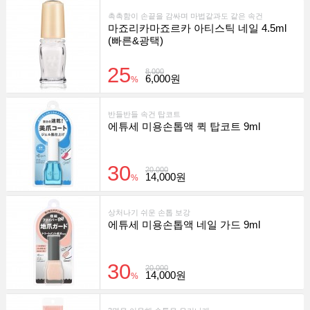
촉촉함이 손끝을 감싸며 마법같과도 같은 속건
마죠리카마죠르카 아티스틱 네일 4.5ml
(빠른&광택)
25
8,000
6,000원
%
반들반들 속건 탑코트
에튜세 미용손톱액 퀵 탑코트 9ml
30
20,000
14,000원
%
상처나기 쉬운 손톱 보강
에튜세 미용손톱액 네일 가드 9ml
30
20,000
14,000원
%