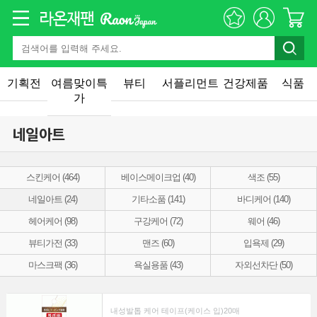
기획전
여름맞이특
뷰티
서플리먼트
건강제품
식품
가
네일아트
스킨케어 (464)
베이스메이크업 (40)
색조 (55)
네일아트 (24)
기타소품 (141)
바디케어 (140)
헤어케어 (98)
구강케어 (72)
웨어 (46)
뷰티가전 (33)
맨즈 (60)
입욕제 (29)
마스크팩 (36)
욕실용품 (43)
자외선차단 (50)
내성발톱 케어 테이프(케이스 입)20매