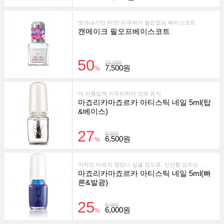
벗겨내기만 하면! 리무버가 필요없는 베이스코트
캔메이크 필오프베이스코트
50
15,000
7,500원
%
더 아름답게 마무리하여 오래 유지
마죠리카마죠르카 아티스틱 네일 5ml(탑
&베이스)
27
9,000
6,500원
%
아직도 마르지 않았나 싶을 정도로, 신선함 넘치는 광택과 색상
마죠리카마죠르카 아티스틱 네일 5ml(빠
른&발광)
25
8,000
6,000원
%