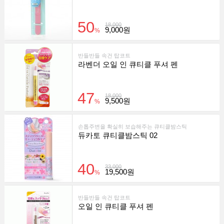
50
18,000
9,000원
%
반들반들 속건 탑코트
라벤더 오일 인 큐티클 푸셔 펜
47
18,000
9,500원
%
손톱주변을 확실히 보습해주는 큐티클밤스틱
듀카토 큐티클밤스틱 02
40
33,000
19,500원
%
반들반들 속건 탑코트
오일 인 큐티클 푸셔 펜