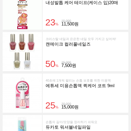
내성발톱 케어 테이프(케이스 입)20매
23
15,000
11,500원
%
크리스탈 네일과 은은한 네일 모두 가지고 싶어져!
캔메이크 컬러풀네일즈
50
15,000
7,500원
%
40초에 1개씩 팔리는 손톱 보호를 위한 미용액
에튜세 미용손톱액 퀵케어 코트 9ml
25
20,000
15,000원
%
손톱의 길이/모양을 정리하기 쉬워요
듀카토 워셔블네일파일