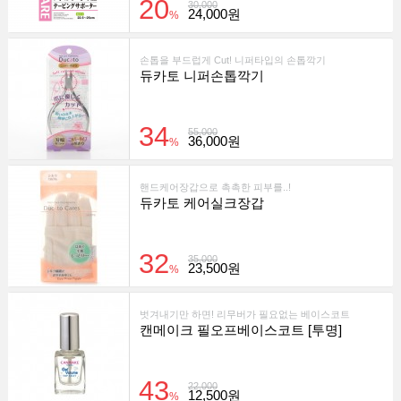
20
30,000
24,000원
%
손톱을 부드럽게 Cut! 니퍼타입의 손톱깍기
듀카토 니퍼손톱깍기
34
55,000
36,000원
%
핸드케어장갑으로 촉촉한 피부를..!
듀카토 케어실크장갑
32
35,000
23,500원
%
벗겨내기만 하면! 리무버가 필요없는 베이스코트
캔메이크 필오프베이스코트 [투명]
43
22,000
12,500원
%