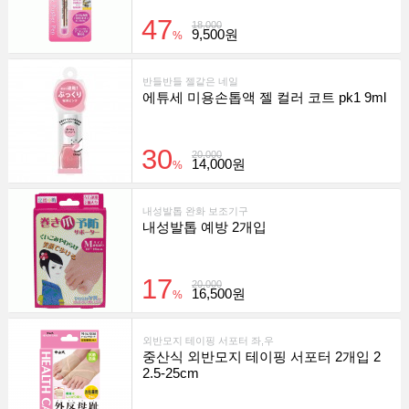
47
18,000
9,500원
%
반들반들 젤같은 네일
에튜세 미용손톱액 젤 컬러 코트 pk1 9ml
30
20,000
14,000원
%
내성발톱 완화 보조기구
내성발톱 예방 2개입
17
20,000
16,500원
%
외반모지 테이핑 서포터 좌,우
중산식 외반모지 테이핑 서포터 2개입 2
2.5-25cm