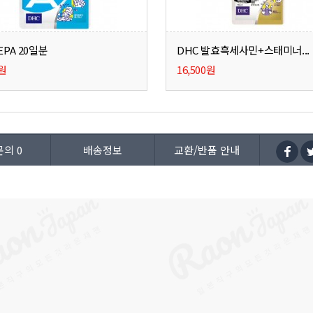
EPA 20일분
DHC 발효흑세사민+스태미너...
0원
16,500원
문의
0
배송정보
교환/반품 안내