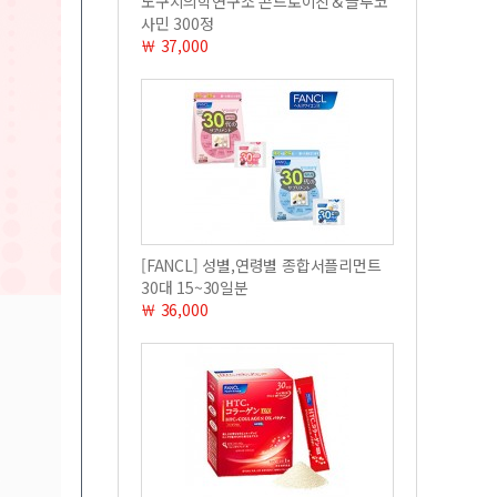
노구치의학연구소 콘드로이친＆글루코
사민 300정
￦ 37,000
[FANCL] 성별,연령별 종합서플리먼트
30대 15~30일분
￦ 36,000