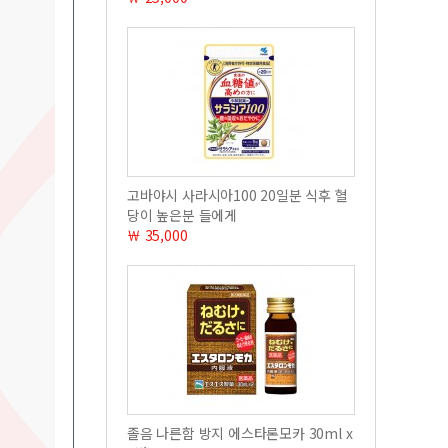
고바야시 사라시아100 20일분 식후 혈
당이 높은분 들에게
￦ 35,000
졸음 나른함 방지 에스타론모카 30ml x