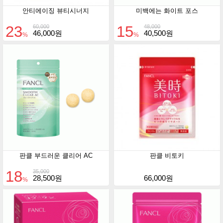
안티에이징 뷰티시너지
미백에는 화이트 포스
23
15
60,000
48,000
46,000원
40,500원
%
%
판클 부드러운 클리어 AC
판클 비토키
18
35,000
28,500원
66,000원
%