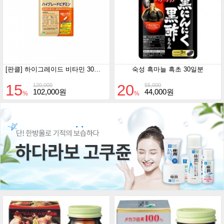
[판클] 하이그레이드 비타민 30일분 3개 세트
숙성 흑마늘 흑초 30일분
15
20
120,000
55,000
102,000원
44,000원
%
%