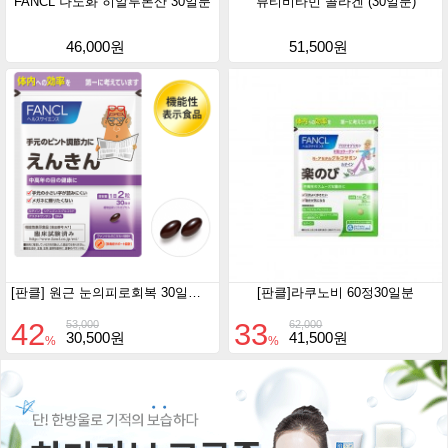
FANCL 나노화 히알루론산 30일분
뷰티비타민 콜라겐 (30일분)
46,000원
51,500원
[판클] 원근 눈의피로회복 30일분 60정
[판클]라쿠노비 60정30일분
42
33
53,000
62,000
30,500원
41,500원
%
%