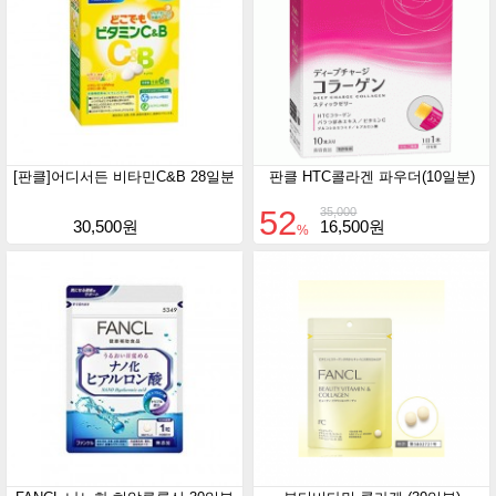
[판클]어디서든 비타민C&B 28일분
판클 HTC콜라겐 파우더(10일분)
52
35,000
30,500원
16,500원
%