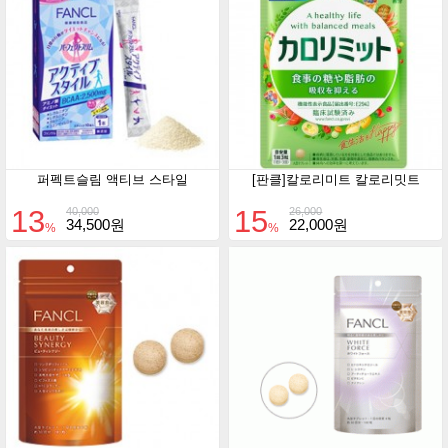
퍼펙트슬림 액티브 스타일
[판클]칼로리미트 칼로리밋트
13
15
40,000
26,000
34,500원
22,000원
%
%