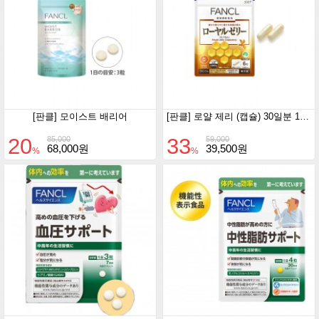
[판클] 모이스트 배리어
[판클] 로얄 제리 (캡슐) 30일분 180정
20
33
85,000
59,000
68,000원
39,500원
%
%