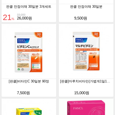
판클 만점야채 30일분 3개세트
판클 만점야채 30일분
21
33,000
26,000원
9,500원
%
[판클]비타민C 30일분 90정
[판클]마루치비타민(가볍게1일1정,충분한 비타민보충)
7,500원
15,000원