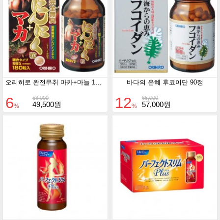
오리히로 완전무취 마카+마늘 180정
바다의 은혜 후코이단 90정
6
12
53,000
65,000
49,500원
57,000원
%
%