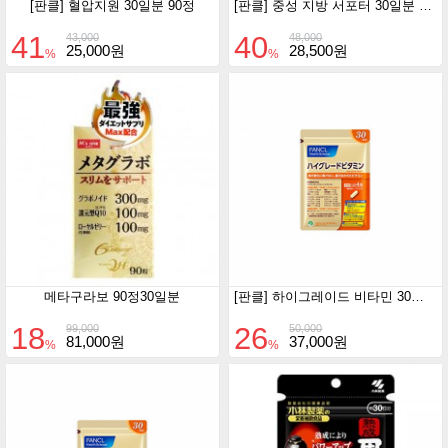
[판클] 혈압지원 30일분 90정
[판클] 중성 지방 서포터 30일분 120정
41
40
43,000
48,000
25,000원
28,500원
%
%
메타구라보 90정30일분
[판클] 하이그레이드 비타민 30일분 1일4정
18
26
99,000
50,000
81,000원
37,000원
%
%