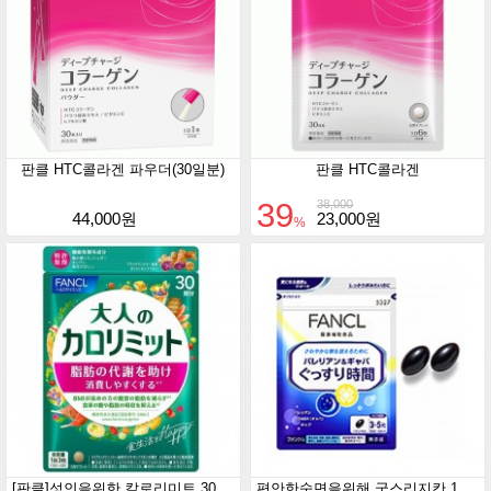
판클 HTC콜라겐 파우더(30일분)
판클 HTC콜라겐
39
38,000
44,000원
23,000원
%
[판클]성인을위한 칼로리미트 30일분120정 칼로리밋트
편안한숙면을위해 굿스리지칸 150정