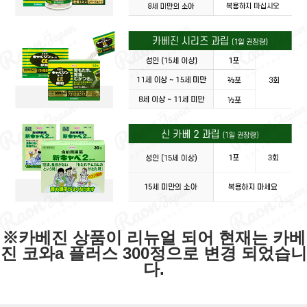
※카베진 상품이 리뉴얼 되어 현재는 카베
진 코와a 플러스 300정으로 변경 되었습니
다.​