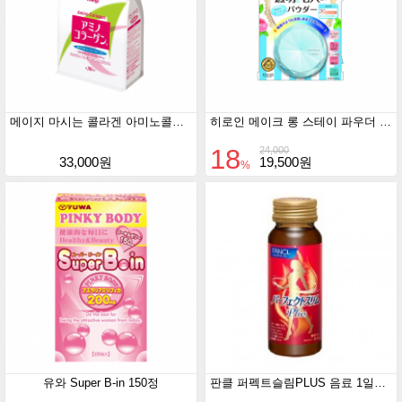
메이지 마시는 콜라겐 아미노콜라겐 30일분(리필용)
히로인 메이크 롱 스테이 파우더 클리어커버 루센트 컬러
18
24,000
33,000원
19,500원
%
유와 Super B-in 150정
판클 퍼펙트슬림PLUS 음료 1일분 50ml