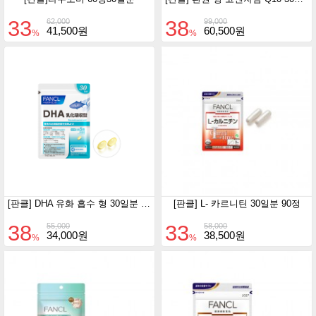
33
38
62,000
99,000
41,500원
60,500원
%
%
[판클] DHA 유화 흡수 형 30일분 150정
[판클] L- 카르니틴 30일분 90정
38
33
55,000
58,000
34,000원
38,500원
%
%