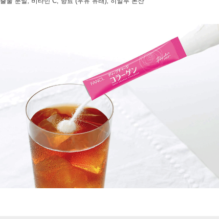
출물 분말, 비타민 C, 향료 (우유 유래), 히알루 론산