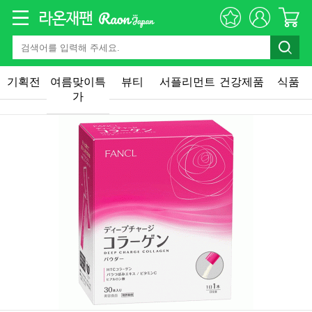
기획전
여름맞이특
뷰티
서플리먼트
건강제품
식품
가