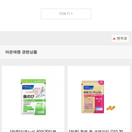
더보기 +
맨위로
라온재팬 관련상품
[판클]라쿠노비 60정30일분
[판클] 환원 형 코엔자임 Q10 30일분 90정