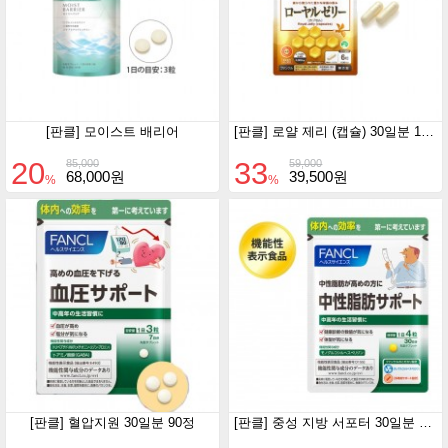
[판클] 모이스트 배리어
[판클] 로얄 제리 (캡슐) 30일분 180정
20
33
85,000
59,000
68,000원
39,500원
%
%
[판클] 혈압지원 30일분 90정
[판클] 중성 지방 서포터 30일분 120정