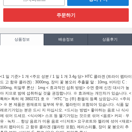
상품정보
배송정보
상품후기
<1 일 기준> 1 개 <주요 성분 / 1 일 1 개 3.4g 당> HTC 콜라겐 (트라이 펩타이
드 고 함유 콜라겐) : 3000mg, 장미 꽃 봉오리 추출물 말 : 10mg, 비타민 C :
100mg, 히알루 론산 : 1mg < 효과적인 섭취 방법> 수면 중에 신진 대사가 높
아 지므로 밤에 섭취하실 것을 권장합니다.
※ 효과에는 개인차가 있습니다.
<
특허> 특허 제 3802721 호 ※ 「HTC "는 (주) 환켈의 등록 상표입니다.
<주의
> ※ 본 제품은 원재료의 일부에 우유, 젤라틴이 포함되어 있습니다.
식품 알
레르기가있는 분은 드시 지 마십시오.
<드시는 방법> 좋아하는 음료 나 식사
에 섞어 드세요.
<식사에> 스프 등 물기가있는 것으로 섞어 <음료> 커피 · 우
유 · 녹차 ... 항상 음료가 미용 음료 <디저트> 요구르트와 젤리에 섞어 <재료>
트리 펩타이드 고 함유 콜라겐 (젤라틴 포함), 에리스리톨, 장미 꽃 봉오리 추