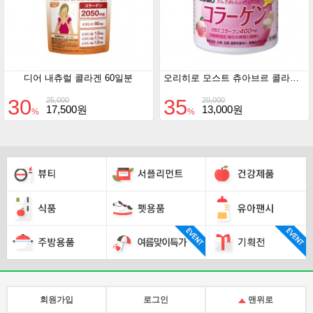
디어 내츄럴 콜라겐 60일분
오리히로 모스트 츄아브르 콜라겐 180정
30
35
25,000
20,000
17,500원
13,000원
%
%
회원가입
로그인
맨위로