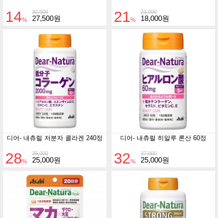
14
21
32,000
23,000
27,500원
18,000원
%
%
디어- 내츄럴 저분자 콜라겐 240정
디어- 내츄럴 히알루 론산 60정
28
32
35,000
37,000
25,000원
25,000원
%
%