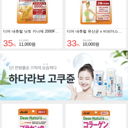
디어 내츄럴 낫토 키나제 2000FU 20일분
디어 내츄럴 유산균 x 비피더스균 x 식이섬유 . 올리고당 20일분
35
33
17,000
15,000
11,000원
10,000원
%
%