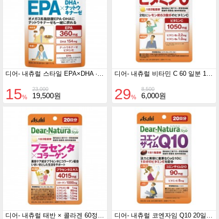
디어- 내츄럴 스타일 EPA×DHA · 키나제 80정 (20일분)
디어- 내츄럴 비타민 C 60 일분 120정
15
29
23,000
8,500
19,500원
6,000원
%
%
디어- 내츄럴 태반 × 콜라겐 60정 (28g) 20 일분
디어- 내츄럴 코엔자임 Q10 20일분 20정