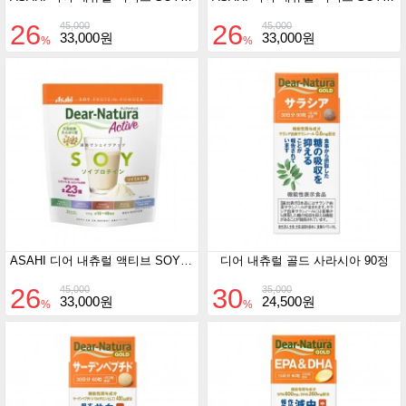
26
26
45,000
45,000
33,000원
33,000원
%
%
ASAHI 디어 내츄럴 액티브 SOY프로틴 카페오레맛 360g
디어 내츄럴 골드 사라시아 90정
26
30
45,000
35,000
33,000원
24,500원
%
%