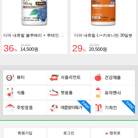
디어 내츄럴 블루베리 + 루테인 30일분
디어 내츄럴 Lー카르니틴 30일분
36
29
23,000
29,000
14,500원
20,500원
%
%
회원가입
로그인
맨위로