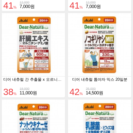
41
41
12,000
12,000
7,000원
7,000원
%
%
디어 내츄럴 간 추출물 x 오르니틴 x 아미노산 20일분
디어 내츄럴 톱야자 믹스 20일분
38
42
18,000
25,000
11,000원
14,500원
%
%