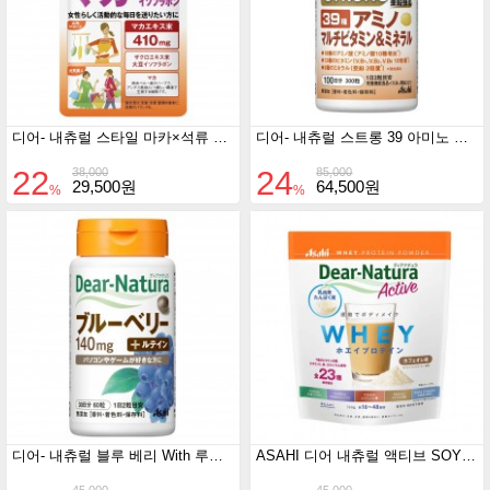
디어- 내츄럴 스타일 마카×석류 대두 이소 플라본 40정 (20일분)
디어- 내츄럴 스트롱 39 아미노 멀티 300 정 (100일분)
22
24
38,000
85,000
29,500원
64,500원
%
%
디어- 내츄럴 블루 베리 With 루테인 60정
ASAHI 디어 내츄럴 액티브 SOY프로틴 소이 밀크맛 360g