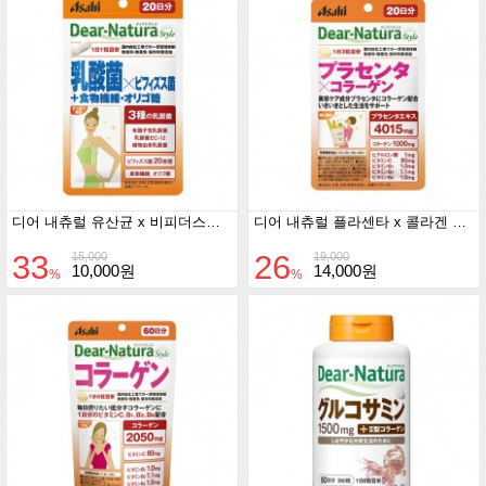
디어 내츄럴 유산균 x 비피더스균 x 식이섬유 . 올리고당 20일분
디어 내츄럴 플라센타 x 콜라겐 20일분
33
26
15,000
19,000
10,000원
14,000원
%
%