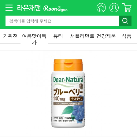
기획전
여름맞이특
뷰티
서플리먼트
건강제품
식품
가