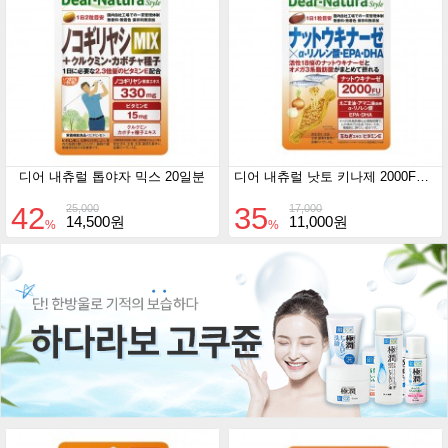
디어 내츄럴 톱야자 믹스 20일분
디어 내츄럴 낫토 키나제 2000FU 20일분
42
35
25,000
17,000
14,500원
11,000원
%
%