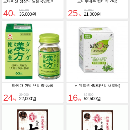
오타이산 정장약 일본국민변비약 370정입
오이루데루 변비약 24정
40
25
59,000
28,000
35,000원
21,000원
%
%
타케다 한방 변비약 65정
신위드원 48포(변비서포터)
24
16
29,000
62,500
22,000원
52,500원
%
%