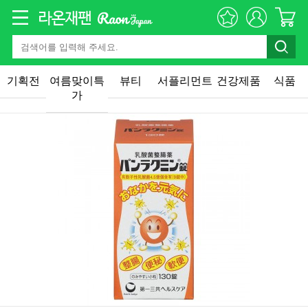
기획전
여름맞이특
뷰티
서플리먼트
건강제품
식품
가