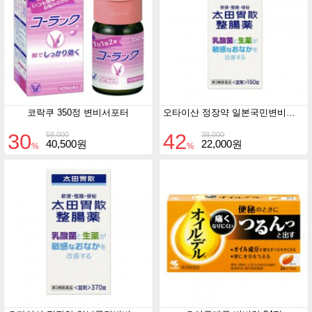
코락쿠 350정 변비서포터
오타이산 정장약 일본국민변비약 160정입
30
42
58,000
38,000
40,500원
22,000원
%
%