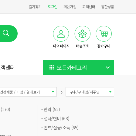
즐겨찾기
로그인
회원가입
고객센터
찜한상품
마이페이지
배송조회
장바구니
고객센터
모든카테고리
건강제품 / 비염 / 알레르기
구취/구내염/치주염
170)
- 안약 (52)
- 설사/변비 (63)
- 밴드/살균/소독 (65)