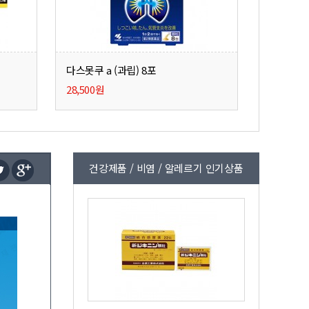
다스못쿠 a (과립) 8포
28,500원
건강제품 / 비염 / 알레르기 인기상품