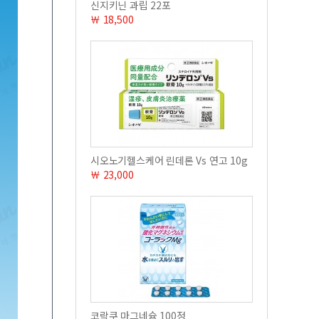
신지키닌 과립 22포
￦ 18,500
시오노기헬스케어 린데론 Vs 연고 10g
￦ 23,000
코락쿠 마그네슘 100정