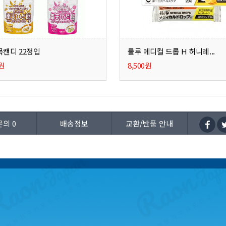
목캔디 22정입
룰루 메디컬 드롭 H 허니레...
0원
8,500원
문의
0
배송정보
교환/반품 안내