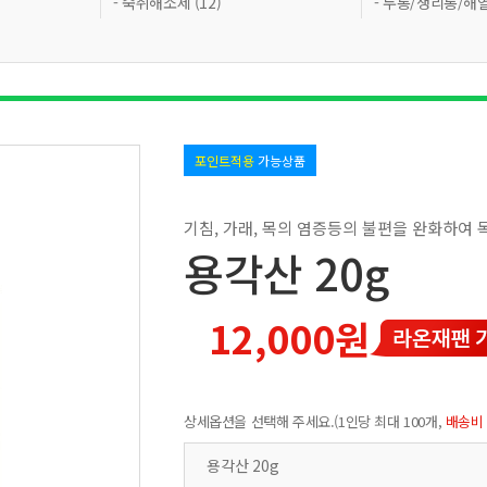
- 숙취해소제 (12)
- 두통/생리통/해열
포인트적용
가능상품
기침, 가래, 목의 염증등의 불편을 완화하여 
용각산 20g
12,000원
상세옵션을 선택해 주세요.(1인당 최대 100개,
배송비
용각산 20g