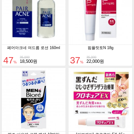
페어아크네 여드름 로션 160ml
핌플릿토N 18g
47
37
35,000
35,000
18,500원
22,000원
%
%