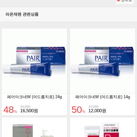
맨위로
라온재팬 관련상품
페어아크네W (여드름치료) 24g
페어아크네W (여드름치료) 14g
48
50
32,000
24,000
16,500원
12,000원
%
%