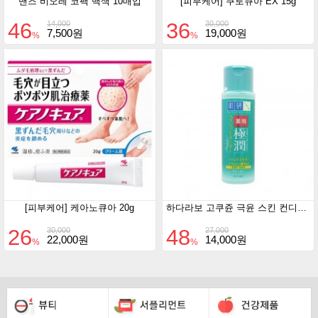
맨즈 비오레 코팩 백색 10매입
[피부케어] 쿠로큐아 EX 15g
46
36
14,000
30,000
7,500원
19,000원
%
%
[피부케어] 케아노큐아 20g
하다라보 고쿠쥰 극윤 스킨 컨디셔너170ml
26
48
30,000
27,000
22,000원
14,000원
%
%