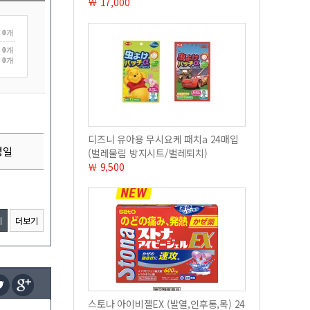
￦ 17,000
0
개
0
개
0
개
디즈니 유아용 무시요케 패치a 24매입
성일
(벌레물림 방지시트/벌레퇴치)
￦ 9,500
기
더보기
스토나 아이비젤EX (발열,인후통,목) 24