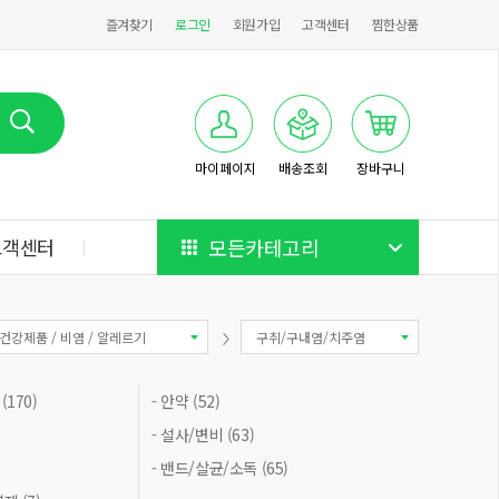
즐겨찾기
로그인
회원가입
고객센터
찜한상품
마이페이지
배송조회
장바구니
고객센터
모든카테고리
건강제품 / 비염 / 알레르기
구취/구내염/치주염
170)
- 안약 (52)
- 설사/변비 (63)
- 밴드/살균/소독 (65)