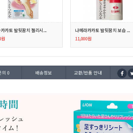
카카토 발뒷꿈치 젤리시...
나메라카카토 발뒷꿈치 보습 ...
00원
11,000원
문의
0
배송정보
교환/반품 안내