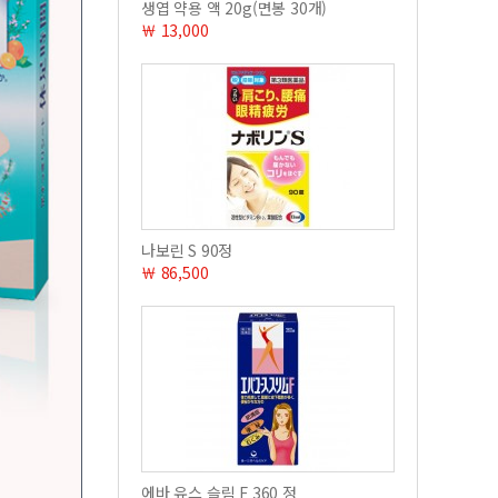
생엽 약용 액 20g(면봉 30개)
￦ 13,000
나보린 S 90정
￦ 86,500
에바 유스 슬림 F 360 정