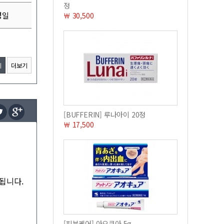
정
성일
￦ 30,500
기
더보기
[BUFFERIN] 루나아이 20정
￦ 17,500
됩니다.
[피부케어] 아오큐아 5g