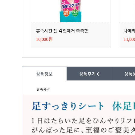
휴족시간 젤 각질제거 촉촉함
나메라
10,000원
11,0
상품정보
상품후기
0
상품
휴족시간