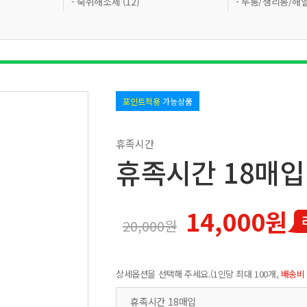
- 숙취해소제 (12)
- 두통/생리통/해열
포인트적용
가능상품
휴족시간
휴족시간 18매입
14,000원
20,000원
상세옵션을 선택해 주세요.(1인당 최대 100개,
배송비
휴족시간 18매입