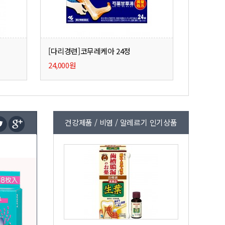
[다리경련]코무레케아 24정
24,000원
건강제품 / 비염 / 알레르기 인기상품