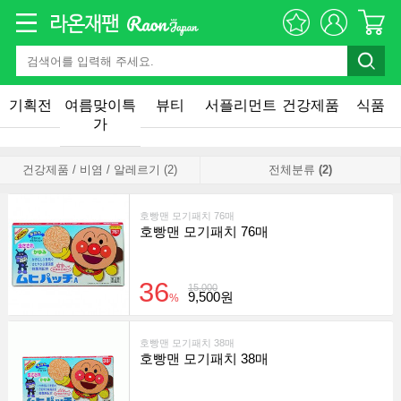
기획전
여름맞이특
뷰티
서플리먼트
건강제품
식품
가
건강제품 / 비염 / 알레르기 (2)
전체분류
(2)
호빵맨 모기패치 76매
호빵맨 모기패치 76매
36
15,000
9,500원
%
호빵맨 모기패치 38매
호빵맨 모기패치 38매