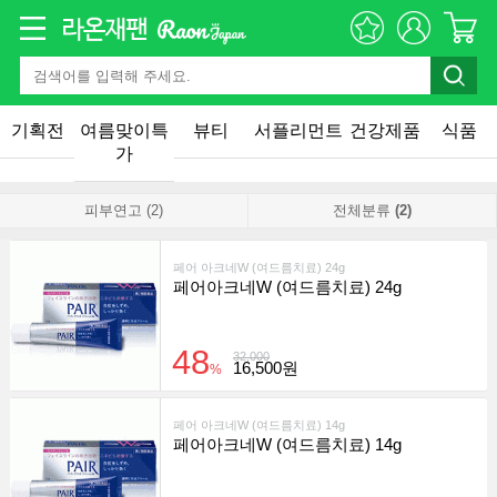
기획전
여름맞이특
뷰티
서플리먼트
건강제품
식품
가
피부연고 (2)
전체분류
(2)
페어 아크네W (여드름치료) 24g
페어아크네W (여드름치료) 24g
48
32,000
16,500원
%
페어 아크네W (여드름치료) 14g
페어아크네W (여드름치료) 14g