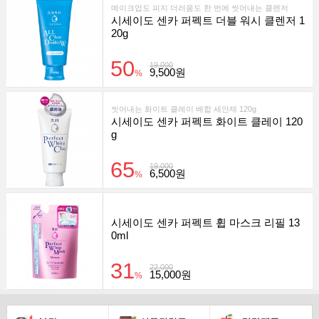
메이크업도 피지 더러움도 한 번에 씻어내는 클렌저
시세이도 센카 퍼펙트 더블 워시 클렌저 1
20g
50
19,000
9,500원
%
씻어내는 화이트 클레이 배합 세안제 120g
시세이도 센카 퍼펙트 화이트 클레이 120
g
65
19,000
6,500원
%
시세이도 센카 퍼펙트 휩 마스크 리필 13
0ml
31
22,000
15,000원
%