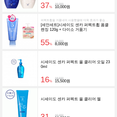
37
16,000
10,000원
%
퍼펙트휩을 거품내어 사용했을때 더욱 효과가 좋습니다.
[세안세트]시세이도 센카 퍼펙트휩 폼클
렌징 120g + 다이소 거품기
55
18,000
8,000원
%
시세이도 센카 퍼펙트 올 클리어 오일 23
0ml
16
18,500
15,500원
%
시세이도 센카 퍼펙트 올 클리어 젤
31
16,000