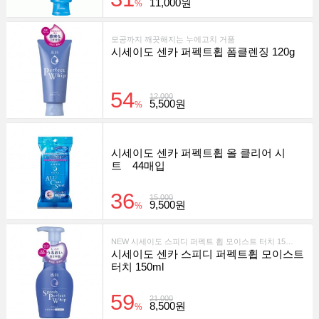
11,000원
%
모공까지 깨끗해지는 누에고치 거품
시세이도 센카 퍼펙트휩 폼클렌징 120g
54
12,000
5,500원
%
시세이도 센카 퍼펙트휩 올 클리어 시
트 44매입
36
15,000
9,500원
%
NEW 시세이도 스피디 퍼펙트 휩 모이스트 터치 150ml
시세이도 센카 스피디 퍼펙트휩 모이스트
터치 150ml
59
21,000
8,500원
%