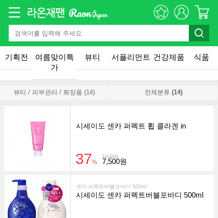
기획전
여름맞이특
뷰티
서플리먼트
건강제품
식품
가
뷰티 / 피부관리 / 화장품 (14)
전체분류
(14)
시세이도 센카 퍼펙트 휩 콜라겐 in
37
12,000
7,500원
%
센카 퍼펙트버블포바디 500ml
시세이도 센카 퍼펙트버블포바디 500ml