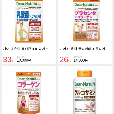
디어 내츄럴 유산균 x 비피더스균 x 식이섬유 . 올리고당 20일분
디어 내츄럴 플라센타 x 콜라겐 20일분
33
26
15,000
19,000
10,000원
14,000원
%
%