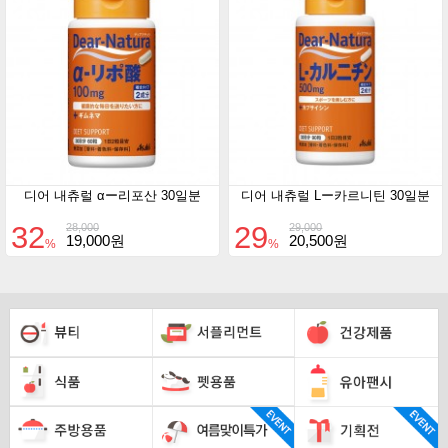
디어 내츄럴 αー리포산 30일분
디어 내츄럴 Lー카르니틴 30일분
32
29
28,000
29,000
19,000원
20,500원
%
%