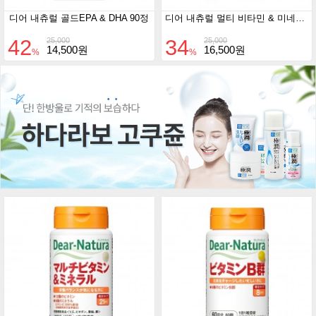
디어 내츄럴 골드EPA & DHA 90정
디어 내츄럴 멀티 비타민 & 미네랄 50일분
42
34
25,000
25,000
14,500원
16,500원
%
%