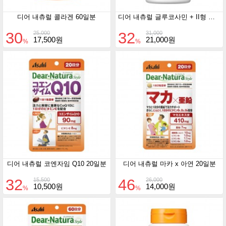
디어 내츄럴 콜라겐 60일분
디어 내츄럴 글루코사민 + II형 콜라겐 60일분
30
32
25,000
31,000
17,500원
21,000원
%
%
디어 내츄럴 코엔자임 Q10 20일분
디어 내츄럴 마카 x 아연 20일분
32
46
15,500
26,000
10,500원
14,000원
%
%