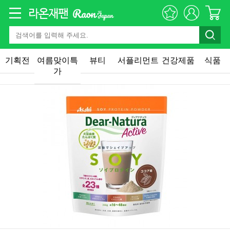
기획전
여름맞이특
뷰티
서플리먼트
건강제품
식품
가