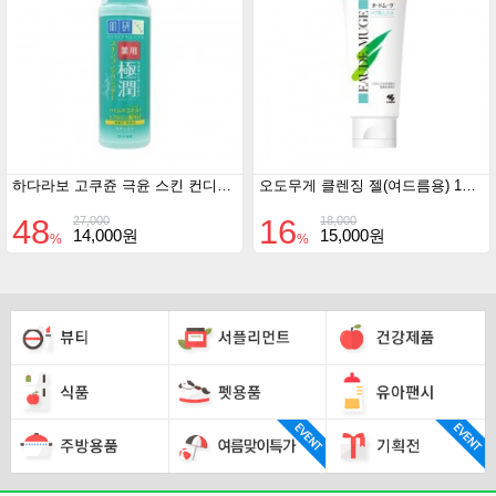
하다라보 고쿠쥰 극윤 스킨 컨디셔너170ml
오도무게 클렌징 젤(여드름용) 130g
48
16
27,000
18,000
14,000원
15,000원
%
%