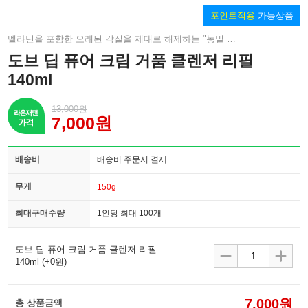
포인트적용
가능상품
멜라닌을 포함한 오래된 각질을 제대로 해제하는 "농밀 거품 세안"!
도브 딥 퓨어 크림 거품 클렌저 리필
140ml
13,000원
7,000원
배송비
배송비 주문시 결제
무게
150g
최대구매수량
1인당 최대 100개
도브 딥 퓨어 크림 거품 클렌저 리필
140ml
(+0원)
7,000원
총 상품금액