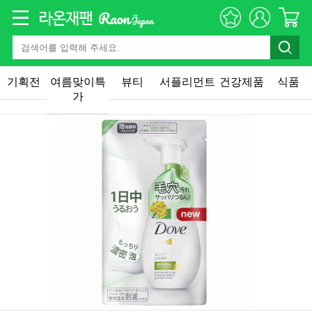
기획전
여름맞이특
뷰티
서플리먼트
건강제품
식품
가