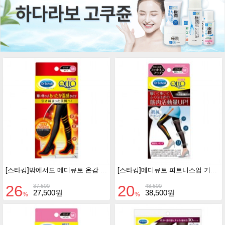
[스타킹]밖에서도 메디큐토 온감 타이츠
[스타킹]메디큐토 피트니스업 기능성 레깅스 외출용
26
20
37,500
48,500
27,500원
38,500원
%
%