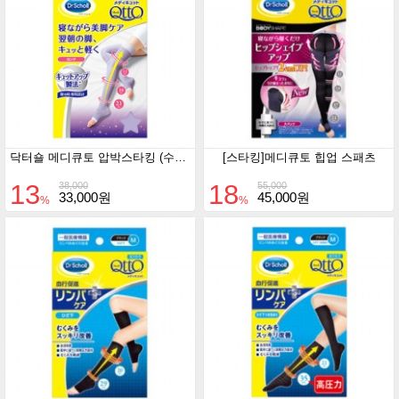
닥터숄 메디큐토 압박스타킹 (수면용) - 롱형
[스타킹]메디큐토 힙업 스패츠
13
18
38,000
55,000
33,000원
45,000원
%
%