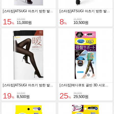
[스타킹]ATSUGI 아츠기 방한 발열 타이즈 熱（열）180D (M-L/블랙)
[스타킹]ATSUGI 아츠기 방한 발열 타이즈 暖（난）110D (M-L/블랙)
15
8
13,000
11,500
11,000원
10,500원
%
%
[스타킹]ATSUGI 아츠기 방한 발열 타이즈 暖（난）80D (M-L/블랙)
[스타킹]메디큐토 골반 3D 서포트 레깅스 외출용
19
25
10,500
39,500
8,500원
29,500원
%
%