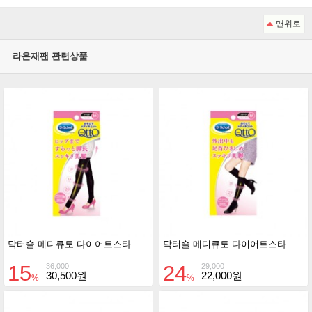
맨위로
라온재팬 관련상품
닥터숄 메디큐토 다이어트스타킹 레깅스 (외출용)
닥터숄 메디큐토 다이어트스타킹 하이삭스 (외출용)
15
24
36,000
29,000
30,500원
22,000원
%
%