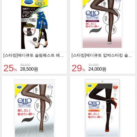
[스타킹]메디큐토 슬림웨스트 레깅스 외출용
[스타킹]메디큐토 압박스타킹 슬렌더매직 Sheer Black
25
29
38,500
34,000
28,500원
24,000원
%
%