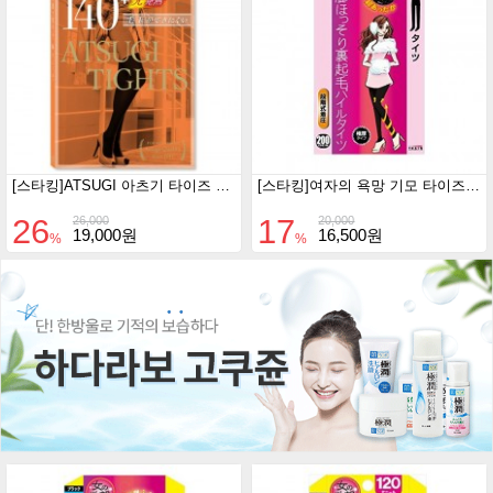
[스타킹]ATSUGI 아츠기 타이즈 140D 블랙 2족세트
[스타킹]여자의 욕망 기모 타이즈 200D (M-L/블랙)
26
17
26,000
20,000
19,000원
16,500원
%
%