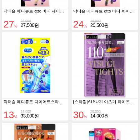
닥터숄 메디큐토 qtto 바디 셰이프 스타킹 골반 서포트
닥터숄 메디큐토 qtto 바디 셰이프 스타킹 골반 서포트 블랙
27
24
38,000
39,000
27,500원
29,500원
%
%
닥터숄 메디큐토 다이어트스타킹 쿨(수면용) - 롱타입
[스타킹]ATSUGI 아츠기 타이즈 110D 블랙 2족세트
13
30
38,000
20,000
33,000원
14,000원
%
%