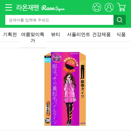
기획전
여름맞이특
뷰티
서플리먼트
건강제품
식품
가