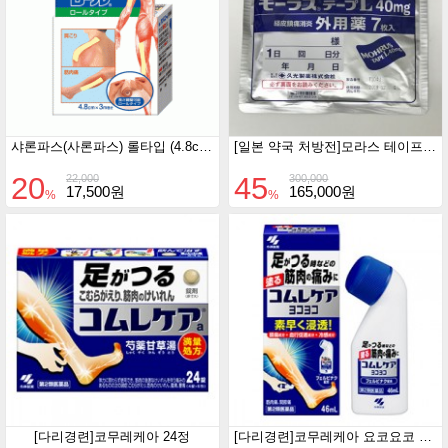
샤론파스(사론파스) 롤타입 (4.8cm×3m)
[일본 약국 처방전]모라스 테이프 L 40mg 7매입 10개세트
20
45
22,000
300,000
17,500원
165,000원
%
%
[다리경련]코무레케아 24정
[다리경련]코무레케아 요코요코 46ml