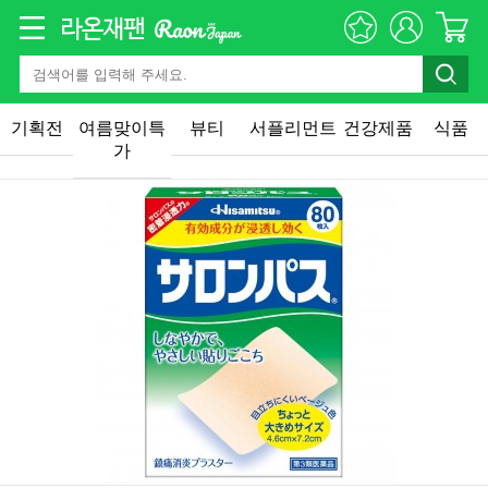
기획전
여름맞이특
뷰티
서플리먼트
건강제품
식품
가