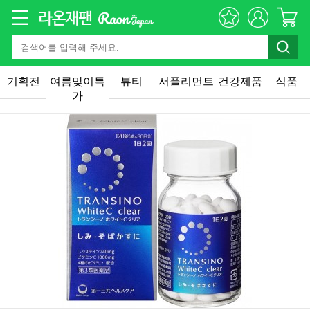
기획전
여름맞이특
뷰티
서플리먼트
건강제품
식품
가