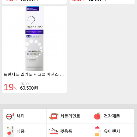
%
%
트란시노 멜라노 시그널 에센스 30g
19
75,000
60,500원
%