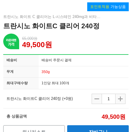
포인트적용
가능상품
트란시노 화이트 C 클리어는 L-시스테인 240mg과 비타민C 1000mg 고함량으로 몸속부터 잡티·기미 케어. 비타민 E·B2·B6·니코틴아마이드 4종 피부 비타민 추가.
트란시노 화이트C 클리어 240정
65,000원
49,500원
배송비
배송비 주문시 결제
무게
350g
최대구매수량
1인당 최대 100개
트란시노 화이트C 클리어 240정
(+0원)
49,500원
총 상품금액