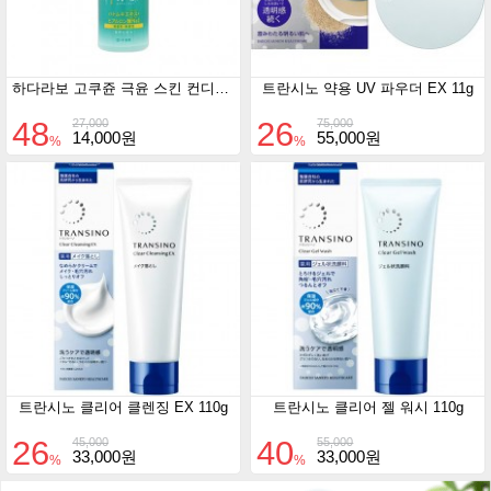
하다라보 고쿠쥰 극윤 스킨 컨디셔너170ml
트란시노 약용 UV 파우더 EX 11g
48
26
27,000
75,000
14,000원
55,000원
%
%
트란시노 클리어 클렌징 EX 110g
트란시노 클리어 젤 워시 110g
26
40
45,000
55,000
33,000원
33,000원
%
%