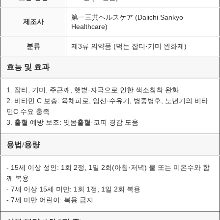
第一三共ヘルスケア (Daiichi Sankyo
제조사
Healthcare)
제3류 의약품 (먹는 잡티·기미 완화제)
분류
효능 및 효과
1. 잡티, 기미, 주근깨, 햇볕·자극으로 인한 색소침착 완화
2. 비타민 C 보충: 육체피로, 임신·수유기, 병중병후, 노년기의 비타
민C 수요 충족
3. 출혈 예방 보조: 잇몸출혈·코피 경감 도움
용법/용량
- 15세 이상 성인: 1회 2정, 1일 2회(아침·저녁) 물 또는 미온수와 함
께 복용
- 7세 이상 15세 미만: 1회 1정, 1일 2회 복용
- 7세 미만 어린이: 복용 금지