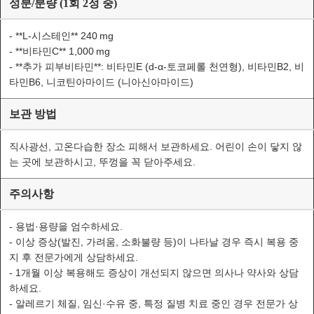
성분/분량 (1회 2정 중)
- **L-시스테인** 240 mg
- **비타민C** 1,000 mg
- **추가 피부비타민**: 비타민E (d‑α‑토코페롤 천연형), 비타민B2, 비
타민B6, 니코틴아마이드 (니아신아마이드)
보관 방법
직사광선, 고온다습한 장소 피해서 보관하세요. 어린이 손이 닿지 않
는 곳에 보관하시고, 뚜껑을 꼭 닫아주세요.
주의사항
- 용법·용량을 엄수하세요.
- 이상 증상(발진, 가려움, 소화불량 등)이 나타날 경우 즉시 복용 중
지 후 전문가에게 상담하세요.
- 1개월 이상 복용해도 증상이 개선되지 않으면 의사나 약사와 상담
하세요.
- 알레르기 체질, 임신·수유 중, 특정 질병 치료 중인 경우 전문가 상