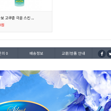
보 고쿠쥰 극윤 스킨 ...
00원
문의
0
배송정보
교환/반품 안내