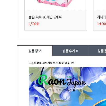
클린 퍼프 80매입 2세트
하다라
1,500원
14,0
상품정보
상품후기
0
상품
일본화장품 리뷰사이트 화장솜 부분 1위