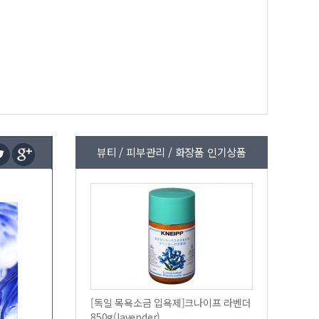
뷰티 / 피부관리 / 화장품 인기상품
[독일 목욕소금 입욕제]크나이프 라벤더
850g(lavender)