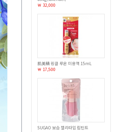
￦ 32,000
肌美精 링클 루온 미용액 15mL
￦ 17,500
SUGAO 보습 젤리타입 립틴트