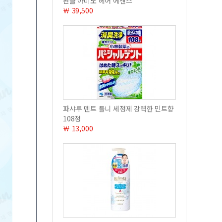
판클 아미노 헤어 에센스
￦ 39,500
파샤루 덴트 틀니 세정제 강력한 민트향
108정
￦ 13,000