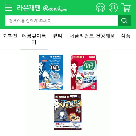
기획전
여름맞이특
뷰티
서플리먼트
건강제품
식품
가