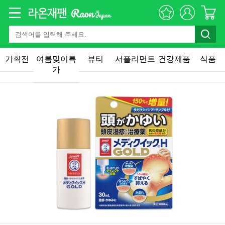
기획전
여름맞이특
뷰티
서플리먼트
건강제품
식품
가