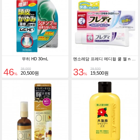
무히 HD 30mL
멘소레담 프레디 메디컬 쿨 젤 n 22g
46
33
38,000
29,500
20,500원
19,500원
%
%