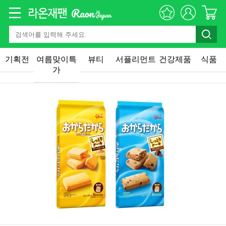
기획전
여름맞이특
뷰티
서플리먼트
건강제품
식품
가