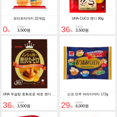
포타포타야키 22개입
UHA CUCU 캔디 90g
0
36
3,500
5,500
3,500원
3,500원
%
%
UHA 무설탕 호화로운 제로 캔디 80g
산코 안주 버라이어티 172g
36
29
5,500
8,500
3,500원
6,000원
%
%