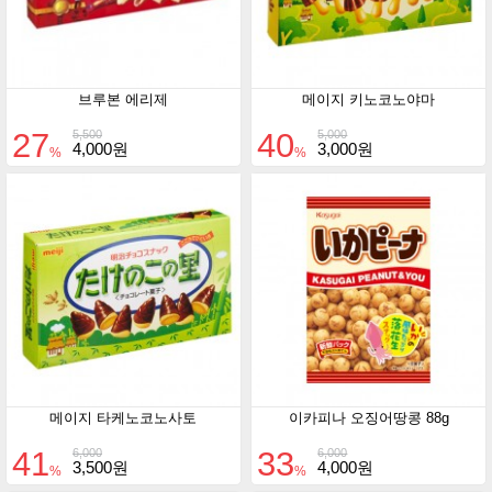
브루본 에리제
메이지 키노코노야마
27
40
5,500
5,000
4,000원
3,000원
%
%
메이지 타케노코노사토
이카피나 오징어땅콩 88g
41
33
6,000
6,000
3,500원
4,000원
%
%