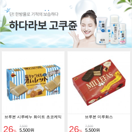
브루본 시루베누 화이트 초코케익
브루본 미루화스
26
26
7,500
7,500
5,500원
5,500원
%
%