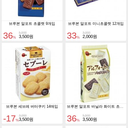
브루본 알포트 초콜렛 9개입
브루본 알포트 미니초콜렛 12개입
36
33
5,500
3,000
3,500원
2,000원
%
%
브루본 세브레 버터쿠키 14매입
브루본 알포트 바닐라 화이트 초콜렛 10개입
-17
36
3,000
5,500
3,500원
3,500원
%
%