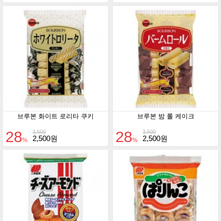
브루본 화이트 로리타 쿠키
브루본 밤 롤 케이크
28
28
3,500
3,500
2,500원
2,500원
%
%