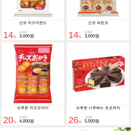
산코 치즈아몬드
산코 파린코
14
14
3,500
3,500
3,000원
3,000원
%
%
브루본 치즈오카키
브루본 시루베누 초코케익
20
26
5,000
7,500
4,000원
5,500원
%
%