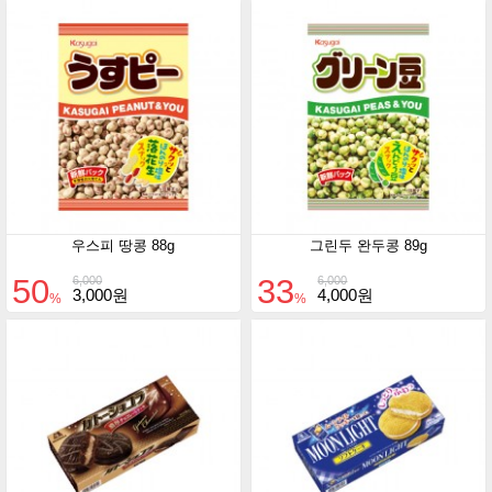
우스피 땅콩 88g
그린두 완두콩 89g
50
33
6,000
6,000
3,000원
4,000원
%
%