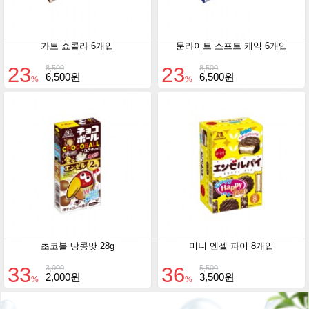
가토 쇼콜라 6개입
문라이트 소프트 케익 6개입
23
23
8,500
8,500
6,500원
6,500원
%
%
초코볼 땅콩맛 28g
미니 엔젤 파이 8개입
33
36
3,000
5,500
2,000원
3,500원
%
%