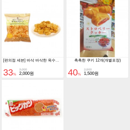
[편의점 세븐] 바삭 바삭한 옥수수 치즈 맛
촉촉한 쿠키 12개(개별포장)
33
40
3,000
2,500
2,000원
1,500원
%
%