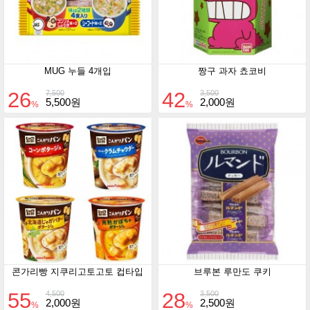
MUG 누들 4개입
짱구 과자 쵸코비
26
42
7,500
3,500
5,500원
2,000원
%
%
콘가리빵 지쿠리고토고토 컵타입
브루본 루만도 쿠키
55
28
4,500
3,500
2,000원
2,500원
%
%