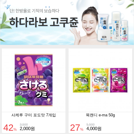
사케루 구미 포도맛 7개입
목캔디 e-ma 50g
42
27
3,500
5,500
2,000원
4,000원
%
%