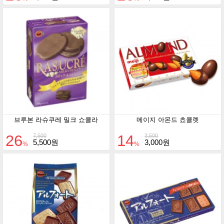
브루본 라슈쿠레 밀크 쇼콜라
메이지 아몬드 쵸콜렛
26
14
7,500
3,500
5,500원
3,000원
%
%