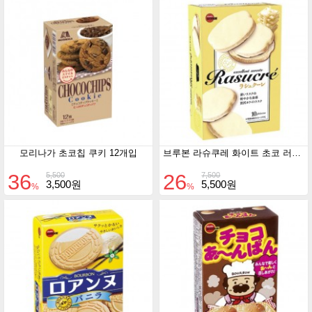
모리나가 초코칩 쿠키 12개입
브루본 라슈쿠레 화이트 초코 러스크
36
26
5,500
7,500
3,500원
5,500원
%
%