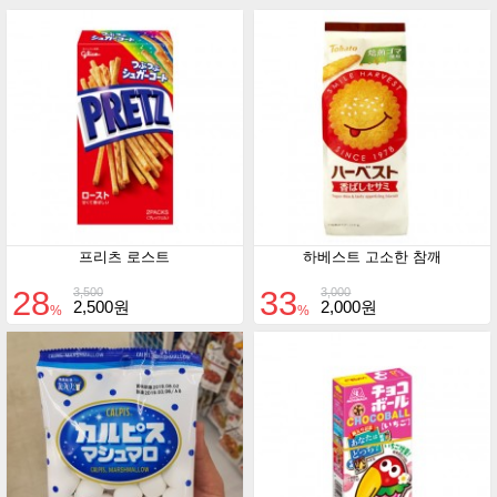
프리츠 로스트
하베스트 고소한 참깨
28
33
3,500
3,000
2,500원
2,000원
%
%