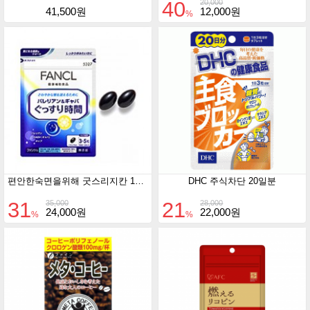
40
20,000
41,500원
12,000원
%
편안한숙면을위해 굿스리지칸 150정
DHC 주식차단 20일분
31
21
35,000
28,000
24,000원
22,000원
%
%