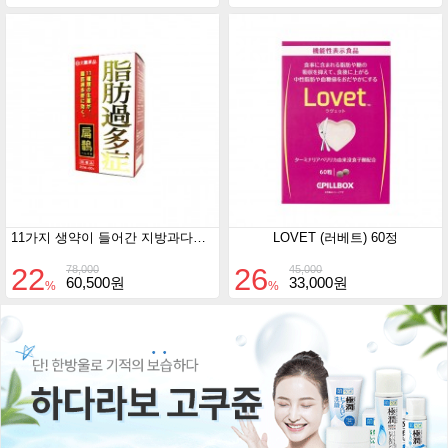
11가지 생약이 들어간 지방과다증 편작 60포
LOVET (러베트) 60정
22
26
78,000
45,000
60,500원
33,000원
%
%