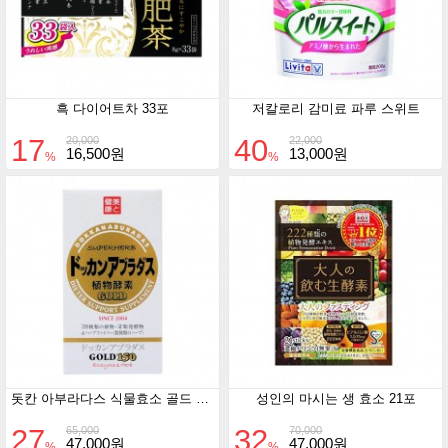
흑 다이어트차 33포
저칼로리 감미료 파루 스위트
17
40
20,000
22,000
16,500원
13,000원
%
%
돗칸 아부라다스 식물효소 골드 150정
성인의 마시는 생 효소 21포
27
32
65,000
70,000
47,000원
47,000원
%
%