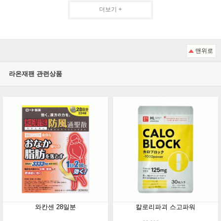
더보기 +
맨위로
라온재팬 관련상품
와칸센 28일분
칼로리파괴 스고파워