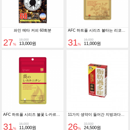
파인 메타 커피 60회분
AFC 하트풀 시리즈 불타는 리코펜(토마토) 150정
27
31
18,000
16,000
13,000원
11,000원
%
%
AFC 하트풀 시리즈 불꽃 L-카르니틴 150정
11가지 생약이 들어간 지방과다증 편작 21포
31
26
16,000
33,500
11,000원
24,500원
%
%