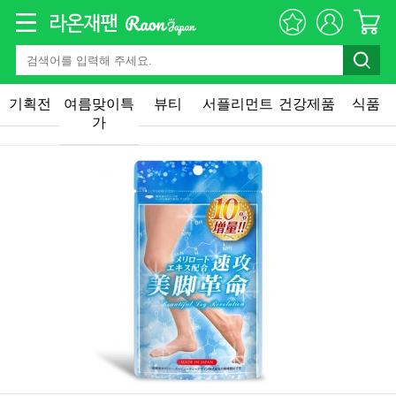
기획전
여름맞이특
뷰티
서플리먼트
건강제품
식품
가