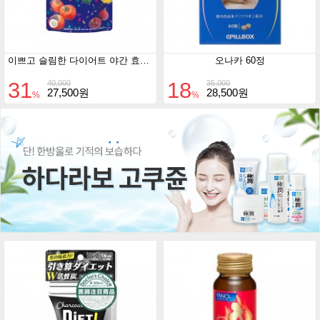
이쁘고 슬림한 다이어트 야간 효소 + 4종 아미노산 120정
오나카 60정
31
18
40,000
35,000
27,500원
28,500원
%
%