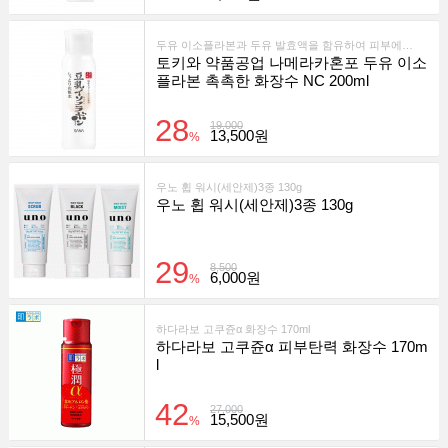
두유 이소플라본과 두유 발효액을 함유하여 피부에 풍부한 보습을 제공하는 스킨케어 제품입니다.
토키와 약품공업 나메라카혼포 두유 이소
플라본 촉촉한 화장수 NC 200ml
28
19,000
13,500원
%
우노 휩 워시(세안제)3종 130g
우노 휩 워시(세안제)3종 130g
29
8,500
6,000원
%
하다라보 고쿠쥰α 화장수 170ml
하다라보 고쿠쥰α 피부탄력 화장수 170m
l
42
27,000
15,500원
%