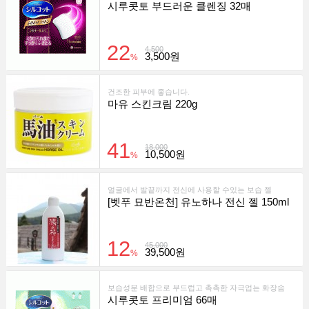
시루콧토 부드러운 클렌징 32매
22
4,500
3,500원
%
건조한 피부에 좋습니다.
마유 스킨크림 220g
41
18,000
10,500원
%
얼굴에서 발끝까지 전신에 사용할 수있는 보습 젤
[벳푸 묘반온천] 유노하나 전신 젤 150ml
12
45,000
39,500원
%
보습성분 배합으로 부드럽고 촉촉한 자극업는 화장솜
시루콧토 프리미엄 66매