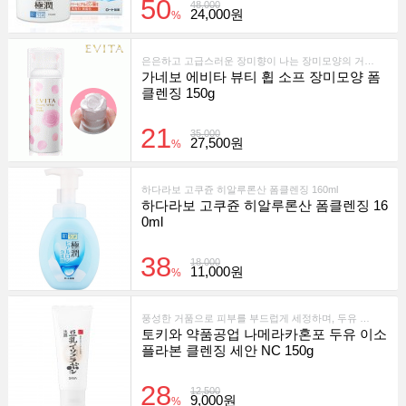
50
48,000
24,000원
%
은은하고 고급스러운 장미향이 나는 장미모양의 거품 폼클렌징
가네보 에비타 뷰티 휩 소프 장미모양 폼
클렌징 150g
21
35,000
27,500원
%
하다라보 고쿠쥰 히알루론산 폼클렌징 160ml
하다라보 고쿠쥰 히알루론산 폼클렌징 16
0ml
38
18,000
11,000원
%
풍성한 거품으로 피부를 부드럽게 세정하며, 두유 이소플라본과 두유 발효액을 함유하여 촉촉하고 매끄러운 피부로 가꿔주는 클렌징 세안제입니다.
토키와 약품공업 나메라카혼포 두유 이소
플라본 클렌징 세안 NC 150g
28
12,500
9,000원
%