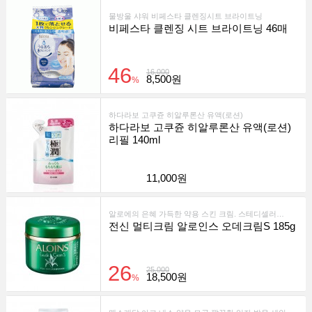
물방울 샤워 비페스타 클렌징시트 브라이트닝
비페스타 클렌징 시트 브라이트닝 46매
46
16,000
8,500원
%
하다라보 고쿠쥰 히알루론산 유액(로션)
하다라보 고쿠쥰 히알루론산 유액(로션)
리필 140ml
11,000원
알로에의 은혜 가득한 약용 스킨 크림. 스테디셀러의 비결은 보습력의 차이입니다!
전신 멀티크림 알로인스 오데크림S 185g
26
25,000
18,500원
%