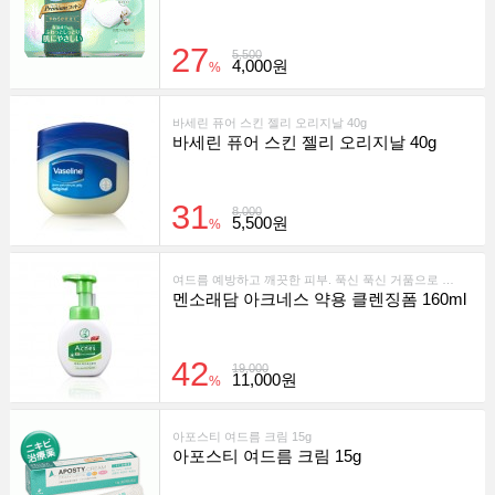
27
5,500
4,000원
%
바세린 퓨어 스킨 젤리 오리지날 40g
바세린 퓨어 스킨 젤리 오리지날 40g
31
8,000
5,500원
%
여드름 예방하고 깨끗한 피부. 푹신 푹신 거품으로 부드럽게 세안!
멘소래담 아크네스 약용 클렌징폼 160ml
42
19,000
11,000원
%
아포스티 여드름 크림 15g
아포스티 여드름 크림 15g