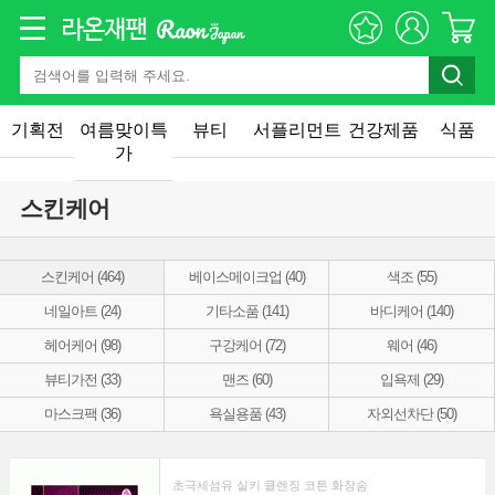
기획전
여름맞이특
뷰티
서플리먼트
건강제품
식품
가
스킨케어
스킨케어 (464)
베이스메이크업 (40)
색조 (55)
네일아트 (24)
기타소품 (141)
바디케어 (140)
헤어케어 (98)
구강케어 (72)
웨어 (46)
뷰티가전 (33)
맨즈 (60)
입욕제 (29)
마스크팩 (36)
욕실용품 (43)
자외선차단 (50)
초극세섬유 실키 클렌징 코튼 화장솜