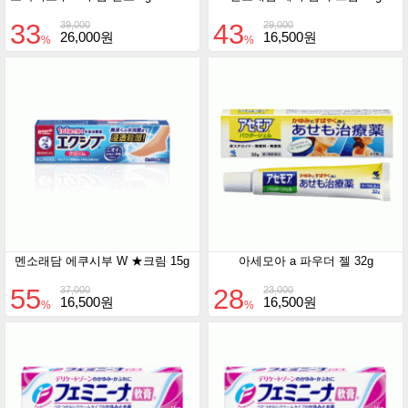
33
43
39,000
29,000
26,000원
16,500원
%
%
멘소래담 에쿠시부 W ★크림 15g
아세모아 a 파우더 젤 32g
55
28
37,000
23,000
16,500원
16,500원
%
%