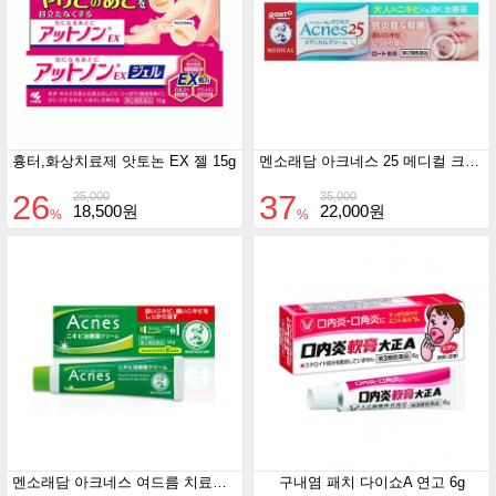
흉터,화상치료제 앗토논 EX 젤 15g
멘소래담 아크네스 25 메디컬 크림 16g
26
37
25,000
35,000
18,500원
22,000원
%
%
멘소래담 아크네스 여드름 치료제 18g
구내염 패치 다이쇼A 연고 6g