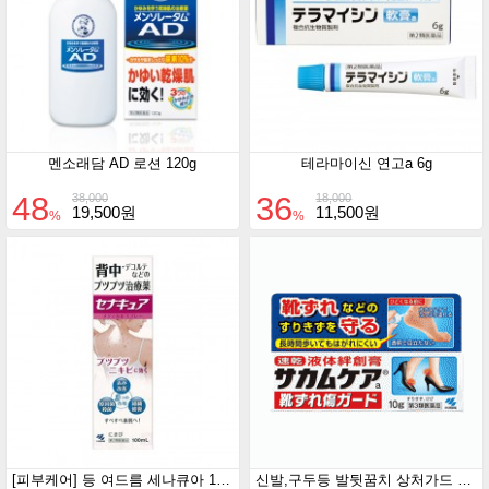
멘소래담 AD 로션 120g
테라마이신 연고a 6g
48
36
38,000
18,000
19,500원
11,500원
%
%
[피부케어] 등 여드름 세나큐아 100mL
신발,구두등 발뒷꿈치 상처가드 사카무케아 10g