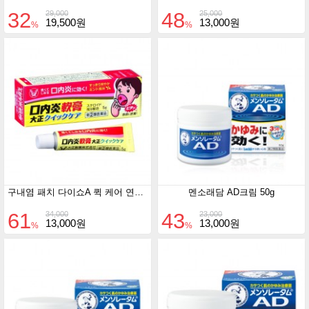
32
48
29,000
25,000
19,500원
13,000원
%
%
구내염 패치 다이쇼A 퀵 케어 연고 5g
멘소래담 AD크림 50g
61
43
34,000
23,000
13,000원
13,000원
%
%