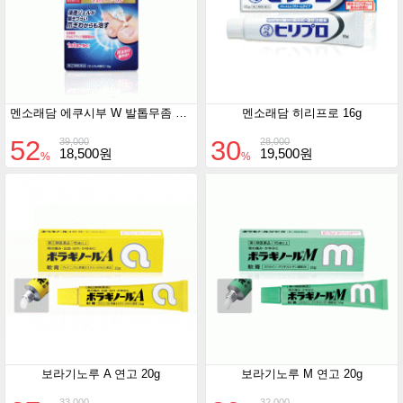
멘소래담 에쿠시부 W 발톱무좀 15g
멘소래담 히리프로 16g
52
30
39,000
28,000
18,500원
19,500원
%
%
보라기노루 A 연고 20g
보라기노루 M 연고 20g
33,000
32,000