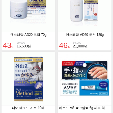
멘소래담 AD20 크림 70g
멘소래담 AD20 로션 120g
43
46
29,000
39,000
16,500원
21,000원
%
%
페어 메소드 시트 10매
메소드 AS ★크림★ 6g 피부 치료제 손가락 습진 염증