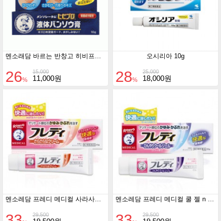
멘소래담 바르는 반창고 히비프로 10g
오시리아 10g
26
28
15,000
25,000
11,000원
18,000원
%
%
멘소레담 프레디 메디컬 사라사라 크림 n
멘소레담 프레디 메디컬 쿨 젤 n 22g
33
33
29,500
29,500