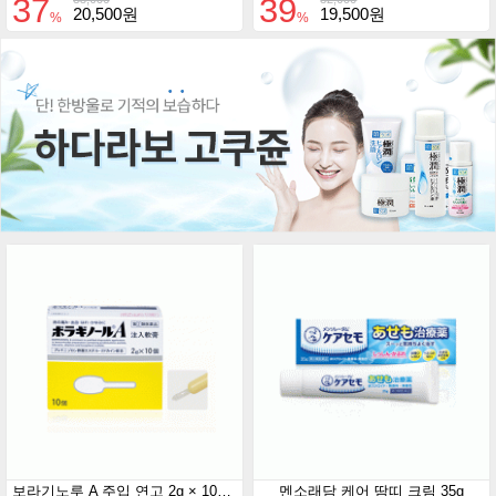
37
39
20,500원
19,500원
%
%
보라기노루 A 주입 연고 2g × 10개입
멘소래담 케어 땀띠 크림 35g