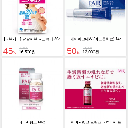
[피부케어] 닭살피부 니노큐아 30g
페어아크네W (여드름치료) 14g
45
50
30,000
24,000
16,500원
12,000원
%
%
페어A 핑크 60정
페어A 핑크 드링크 50ml 3세트