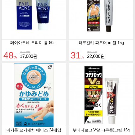
페어아크네 크리미 폼 80ml
타무친키 파우더 in 젤 15g
48
31
33,000
32,000
17,000원
22,000원
%
%
마키론 모기패치 에이스 24매입
부테나로크 V알파(무좀)크림 15g