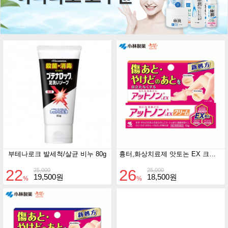
부테나로크 발세척/살균 비누 80g
흉터,화상치료제 앗토논 EX 크림 15g
22
26
25,000
25,000
19,500원
18,500원
%
%