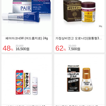
페어아크네W (여드름치료) 24g
가정상비연고 오로나인(원통형30g)(피부트러블 연고)
48
62
32,000
20,000
16,500원
7,500원
%
%