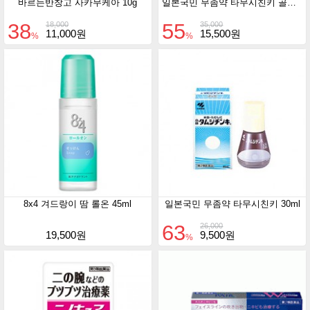
바르는반창고 사카무케아 10g
일본국민 무좀약 타무시친키 골드 업그레이드 30ml
38
55
18,000
35,000
11,000원
15,500원
%
%
8x4 겨드랑이 땀 롤온 45ml
일본국민 무좀약 타무시친키 30ml
63
26,000
19,500원
9,500원
%