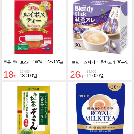
투몬 루이보스티 100% 1.5gx105포
브렌디스틱커피 홍차오레 30봉입
18
26
16,000
15,000
13,000원
11,000원
%
%