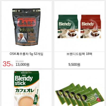
OSK흑우롱차 5g 52개입
브렌디드립팩 18팩
35
20,000
13,000원
9,500원
%