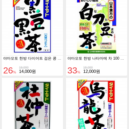
야마모토 한방 다이어트 검은 콩 홍차 8gX24포
야마모토 한방 나타마메 차 100 % 6gX12포
26
33
19,000
18,000
14,000원
12,000원
%
%