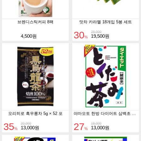
브렌디스틱커피 8팩
맛차 카라멜 18개입 5봉 세트
30
28,000
4,500원
19,500원
%
오리히로 흑우롱차 5g × 52 포
야마모토 한방 다이어트 삼백초 차 8g × 24 포
35
27
20,000
18,000
13,000원
13,000원
%
%