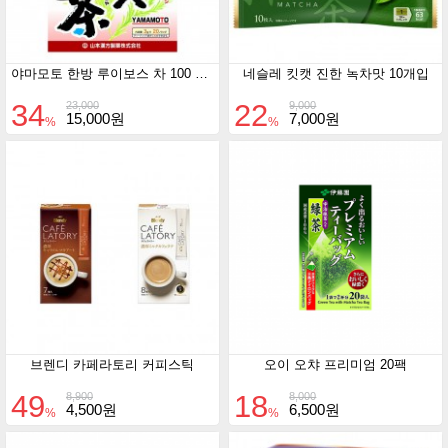
야마모토 한방 루이보스 차 100 % 3gX20포
네슬레 킷캣 진한 녹차맛 10개입
34
22
23,000
9,000
15,000원
7,000원
%
%
브렌디 카페라토리 커피스틱
오이 오챠 프리미엄 20팩
49
18
8,900
8,000
4,500원
6,500원
%
%