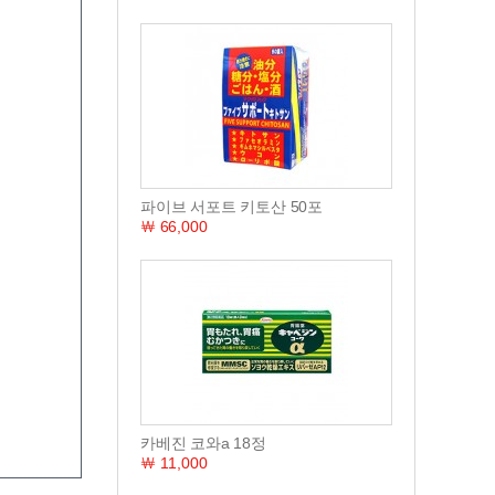
파이브 서포트 키토산 50포
￦ 66,000
카베진 코와a 18정
￦ 11,000