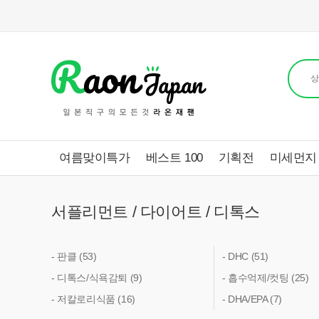
여름맞이특가
베스트 100
기획전
미세먼지
서플리먼트 / 다이어트 / 디톡스
- 판클 (53)
- DHC (51)
- 디톡스/식욕감퇴 (9)
- 흡수억제/컷팅 (25)
- 저칼로리식품 (16)
- DHA/EPA (7)