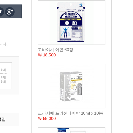
니다.
고바야시 아연 60정
￦ 18,500
0
개
0
개
0
개
크라시에 프라센다이야 10ml x 10봉
￦ 55,000
성일