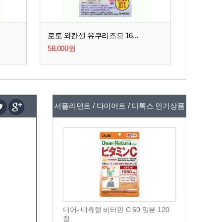
로토 와칸센 유쿠리즈므 16...
58,000원
서플리먼트 / 다이어트 / 디톡스 인기상품
디어- 내츄럴 비타민 C 60 일분 120
정