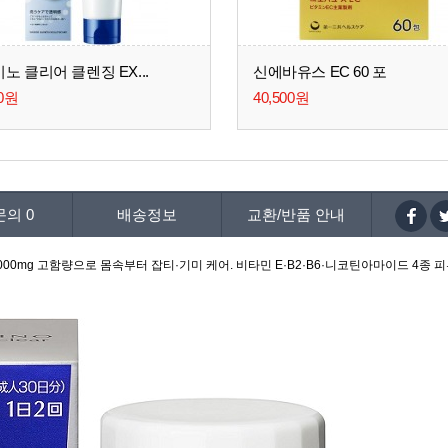
노 클리어 클렌징 EX...
신에바유스 EC 60 포
00원
40,500원
문의
0
배송정보
교환/반품 안내
000mg 고함량으로 몸속부터 잡티·기미 케어. 비타민 E·B2·B6·니코틴아마이드 4종 피