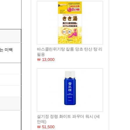
바스클린위기탕 칼륨 망초 탄산 탕 리
먹는 미백
필용
￦ 13,000
설기정 정령 화이트 파우더 워시 ​​(세
안제)
￦ 51,500