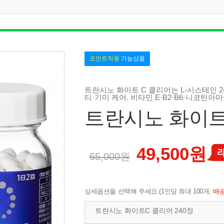
포인트적용
가능상품
트란시노 화이트 C 클리어는 L-시스테인 2
티·기미 케어. 비타민 E·B2·B6·니코틴아
트란시노 화이트
49,500원
65,000원
상세옵션을 선택해 주세요.(1인당 최대 100개,
배송
트란시노 화이트C 클리어 240정