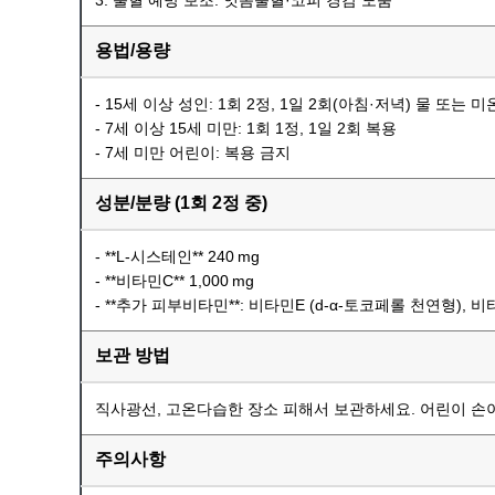
3. 출혈 예방 보조: 잇몸출혈·코피 경감 도움
용법/용량
- 15세 이상 성인: 1회 2정, 1일 2회(아침·저녁) 물 또는
- 7세 이상 15세 미만: 1회 1정, 1일 2회 복용
- 7세 미만 어린이: 복용 금지
성분/분량 (1회 2정 중)
- **L-시스테인** 240 mg
- **비타민C** 1,000 mg
- **추가 피부비타민**: 비타민E (d‑α‑토코페롤 천연형)
보관 방법
직사광선, 고온다습한 장소 피해서 보관하세요. 어린이 손이
주의사항