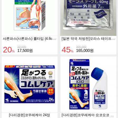
샤론파스(사론파스) 롤타입 (4.8cm×3m)
[일본 약국 처방전]모라스 테이프 L 40mg 7매입 10개세트
20
45
22,000
300,000
17,500원
165,000원
%
%
[다리경련]코무레케아 24정
[다리경련]코무레케아 요코요코 46ml