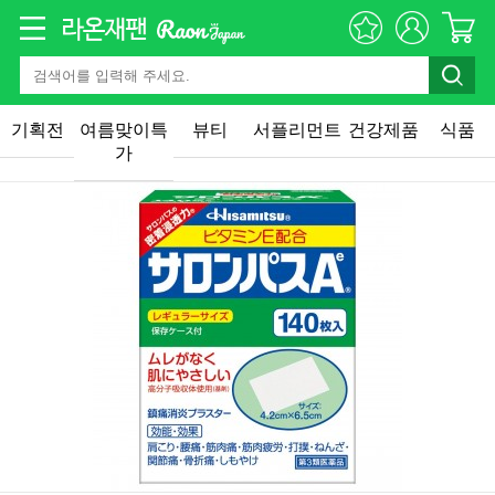
기획전
여름맞이특
뷰티
서플리먼트
건강제품
식품
가